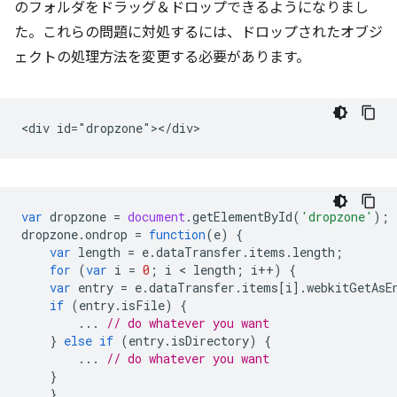
のフォルダをドラッグ＆ドロップできるようになりまし
た。これらの問題に対処するには、ドロップされたオブジ
ェクトの処理方法を変更する必要があります。
var
dropzone
=
document
.
getElementById
(
'dropzone'
);
dropzone
.
ondrop
=
function
(
e
)
{
var
length
=
e
.
dataTransfer
.
items
.
length
;
for
(
var
i
=
0
;
i
 < 
length
;
i
++
)
{
var
entry
=
e
.
dataTransfer
.
items
[
i
].
webkitGetAsE
if
(
entry
.
isFile
)
{
...
// do whatever you want
}
else
if
(
entry
.
isDirectory
)
{
...
// do whatever you want
}
}