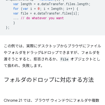
var
length
=
e
.
dataTransfer
.
files
.
length
;
for
(
var
i
=
0
;
i
 < 
length
;
i
++
)
{
var
file
=
e
.
dataTransfer
.
files
[
i
];
...
// do whatever you want
}
};
この例では、実際にデスクトップからブラウザにファイル
やフォルダをドラッグ&ドロップできますが、フォルダを
渡そうとすると、拒否されるか、
File
オブジェクトとし
て扱われ、失敗します。
フォルダのドロップに対応する方法
Chrome 21 では、ブラウザ ウィンドウにフォルダや複数