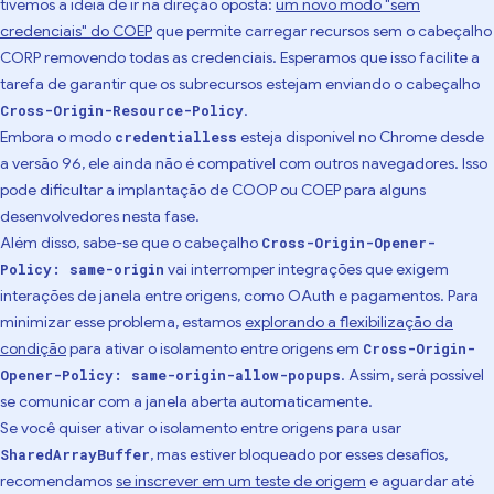
tivemos a ideia de ir na direção oposta:
um novo modo "sem
credenciais" do COEP
que permite carregar recursos sem o cabeçalho
CORP removendo todas as credenciais. Esperamos que isso facilite a
tarefa de garantir que os subrecursos estejam enviando o cabeçalho
.
Cross-Origin-Resource-Policy
Embora o modo
esteja disponível no Chrome desde
credentialless
a versão 96, ele ainda não é compatível com outros navegadores. Isso
pode dificultar a implantação de COOP ou COEP para alguns
desenvolvedores nesta fase.
Além disso, sabe-se que o cabeçalho
Cross-Origin-Opener-
vai interromper integrações que exigem
Policy: same-origin
interações de janela entre origens, como OAuth e pagamentos. Para
minimizar esse problema, estamos
explorando a flexibilização da
condição
para ativar o isolamento entre origens em
Cross-Origin-
. Assim, será possível
Opener-Policy: same-origin-allow-popups
se comunicar com a janela aberta automaticamente.
Se você quiser ativar o isolamento entre origens para usar
, mas estiver bloqueado por esses desafios,
SharedArrayBuffer
recomendamos
se inscrever em um teste de origem
e aguardar até