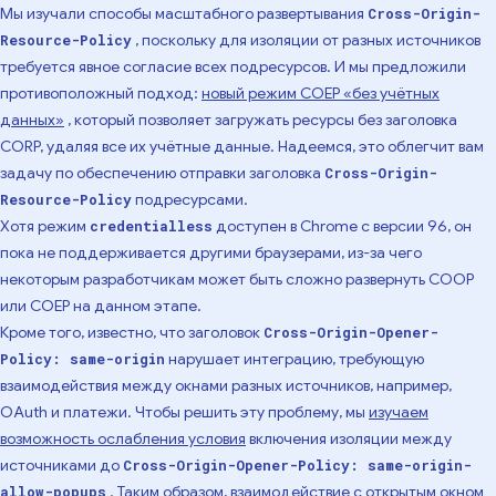
Мы изучали способы масштабного развертывания
Cross-Origin-
, поскольку для изоляции от разных источников
Resource-Policy
требуется явное согласие всех подресурсов. И мы предложили
противоположный подход:
новый режим COEP «без учётных
данных»
, который позволяет загружать ресурсы без заголовка
CORP, удаляя все их учётные данные. Надеемся, это облегчит вам
задачу по обеспечению отправки заголовка
Cross-Origin-
подресурсами.
Resource-Policy
Хотя режим
доступен в Chrome с версии 96, он
credentialless
пока не поддерживается другими браузерами, из-за чего
некоторым разработчикам может быть сложно развернуть COOP
или COEP на данном этапе.
Кроме того, известно, что заголовок
Cross-Origin-Opener-
нарушает интеграцию, требующую
Policy: same-origin
взаимодействия между окнами разных источников, например,
OAuth и платежи. Чтобы решить эту проблему, мы
изучаем
возможность ослабления условия
включения изоляции между
источниками до
Cross-Origin-Opener-Policy: same-origin-
. Таким образом, взаимодействие с открытым окном
allow-popups