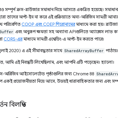
আরও সম্পূর্ণ ক্রস-ব্রাউজার সমাধান নিয়ে আসতে একত্রিত হয়েছে। সমাধা
ারা তাদের অপ্ট-ইন না করে এই প্রক্রিয়াতে অন্য-অরিজিন সামগ্রী আন
াথে পরিবেশিত
COOP এবং COEP শিরোনামের
মাধ্যমে করা হয়। ব্রাউজ
Buffer
এবং অনুরূপ ক্ষমতা সহ অন্যান্য APIগুলিতে অ্যাক্সেস লাভ ক
বা
CORS-এর
মাধ্যমে সামগ্রী এম্বেডিং-এ অপ্ট-ইন করতে পারে৷
(জুলাই 2020) এ এই সীমাবদ্ধতার সাথে
SharedArrayBuffer
পাঠায়
তে, আমি এই নিবন্ধটি লিখেছিলাম, এবং আপনি এটি পড়েছেন। হ্যালো।
্রস-অরিজিন আইসোলেটেড পৃষ্ঠাগুলির জন্য Chrome 88
SharedArr
কই প্রয়োজনীয়তা নিয়ে আসে, উভয়ই ধারাবাহিকতার জন্য এবং সম্পূর্ণ
তন বিলম্বিত