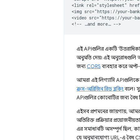
<link rel="stylesheet" href
<img src="https://your-bank
<video src="https://your-ba
এই APIগুলির একটি 'উত্তরাধিকা
অনুমতি দেয়৷ এই অনুরোধগুলি 
জন্য
CORS
ব্যবহার করে অপ্ট
আমরা এই লিগ্যাসি APIগুলিকে ওয
ক্রস-অরিজিন রিড ব্লকিং
বলে। সু
APIগুলির কোনোটির জন্য বৈধ বিন্
এইসব প্রশমনের জায়গায়, আম
অতিরিক্ত প্রক্রিয়ার প্রয়ো
এর সমাধানটি অসম্পূর্ণ ছিল, কা
যে অনুমানযোগ্য URL-এ বৈধ CS