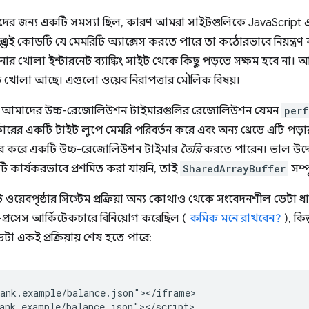
েতাদের জন্য একটি সমস্যা ছিল, কারণ আমরা সাইটগুলিকে JavaScr
্তু এই কোডটি যে মেমরিটি অ্যাক্সেস করতে পারে তা কঠোরভাবে নিয়ন্ত
খোলা ইন্টারনেট ব্যাঙ্কিং সাইট থেকে কিছু পড়তে সক্ষম হবে না।
ইট খোলা আছে। এগুলো ওয়েব নিরাপত্তার মৌলিক বিষয়।
রা আমাদের উচ্চ-রেজোলিউশন টাইমারগুলির রেজোলিউশন যেমন
perf
ের একটি টাইট লুপে মেমরি পরিবর্তন করে এবং অন্য থ্রেডে এটি পড়ার
ার করে একটি উচ্চ-রেজোলিউশন টাইমার
তৈরি
করতে পারেন। ভাল উদ্
টি কার্যকরভাবে প্রশমিত করা যায়নি, তাই
SharedArrayBuffer
সম্প
য়েবপৃষ্ঠার সিস্টেম প্রক্রিয়া অন্য কোথাও থেকে সংবেদনশীল ডেটা ধা
-প্রসেস আর্কিটেকচারে বিনিয়োগ করেছিল (
কমিক মনে রাখবেন?
), কিন
 একই প্রক্রিয়ায় শেষ হতে পারে:
ank.example/balance.json"></iframe>

ank.example/balance.json"></script>
