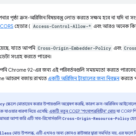
পৃষ্ঠা ক্রস-অরিজিন বিষয়বস্তু লোড করতে সক্ষম হবে না যদি না সংস
CORS
হেডার (
Access-Control-Allow-*
এবং আরও অনেক কিছু)
়েছে, যাতে আপনি
Cross-Origin-Embedder-Policy
এবং
Cros
 ডেটা সংগ্রহ করতে পারেন।
পনি Chrome 92-এর জন্য এই পরিবর্তনগুলি সময়মতো করতে পারবেন
Chrome আচরণ বজায় রাখতে
একটি অরিজিন ট্রায়ালের জন্য নিবন্ধন
করতে প
স্কেলে মোতায়েন করার উপায়গুলি অন্বেষণ করছি, কারণ ক্রস-অরিজিন আইসোলেশন
icy
যাওয়ার ধারণা নিয়ে এসেছি:
একটি নতুন COEP "শংসাপত্রবিহীন" মোড
যা CORP শি
ে৷ আমরা আশা করি এটি সাব-রিসোর্সগুলি
হেড
Cross-Origin-Resource-Policy
মোড উপলব্ধ, এটি এখনও অন্য কোনও ব্রাউজার দ্বারা সমর্থিত নয়, এর ফলে ক
lless