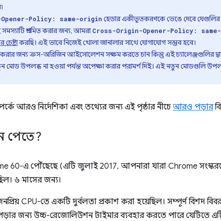
৷
হেডার একীভূতকরণকে ভেঙে দেবে যেগুলির জ
-Opener-Policy: same-origin
ই সমস্যাটি প্রশমিত করার জন্য, আমরা
Cross-Origin-Opener-Policy: same-
 চেষ্টা
করছি। এই ভাবে নিজেই খোলা জানালার সাথে যোগাযোগ সম্ভব হবে।
 করার জন্য ক্রস-অরিজিন আইসোলেশন সক্ষম করতে চান কিন্তু এই চ্যালেঞ্জগুলির দ্ব
 মোড উপলব্ধ না হওয়া পর্যন্ত অপেক্ষা করার পরামর্শ দিই। এই নতুন মোডগুলি উপলব্ধ ন
কে আরও নির্দেশিকা এবং তথ্যের জন্য এই পৃষ্ঠার নীচে
আরও পড়ার
বি
ে পেতে?
 60-এ পৌঁছেছে (এটি জুলাই 2017, আপনারা যারা Chrome সংস্করণে
 ছিল। ৬ মাসের জন্য।
নপ্রিয় CPU-তে একটি দুর্বলতা প্রকাশ করা হয়েছিল। সম্পূর্ণ বিশদ বি
ড়ার জন্য উচ্চ-রেজোলিউশন টাইমার ব্যবহার করতে পারে যেটিতে এটির