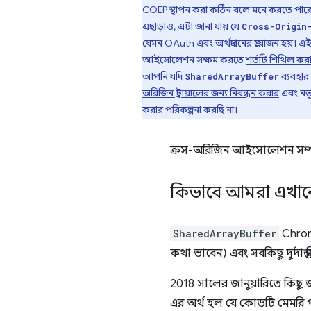
COEP স্থাপন করা কঠিন বলে মনে করতে পারে
এছাড়াও, এটা জানা যায় যে
Cross-Origin
যেমন OAuth এবং অর্থপ্রদানের প্রয়োজন হয়। এ
আইসোলেশন সক্ষম করতে
শর্তটি শিথিল করার
আপনি যদি
ব্যবহার
SharedArrayBuffer
অরিজিন ট্রায়ালের জন্য নিবন্ধন করার
এবং নতুন
করার পরিকল্পনা করছি না।
ক্রস-অরিজিন আইসোলেশন সম্পর্
কিভাবে আমরা এখান
SharedArrayBuffer
Chrome
কথা ভাবেন) এবং সবকিছু দুর্দান্ত
2018 সালের জানুয়ারিতে কিছু জ
এর অর্থ হল যে কোডটি মেমরি প