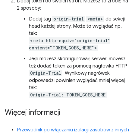
Dodaj token do swoich stron. Możesz to zrobić na
2 sposoby:
Dodaj tag
origin-trial
<meta>
do sekcji
head każdej strony. Może to wyglądać np.
tak:
<meta http-equiv="origin-trial"
content="TOKEN_GOES_HERE">
Jeśli możesz skonfigurować serwer, możesz
też dodać token za pomocą nagłówka HTTP
Origin-Trial
. Wynikowy nagłówek
odpowiedzi powinien wyglądać mniej więcej
tak:
Origin-Trial: TOKEN_GOES_HERE
Więcej informacji
Przewodnik po włączaniu izolacji zasobów z innych