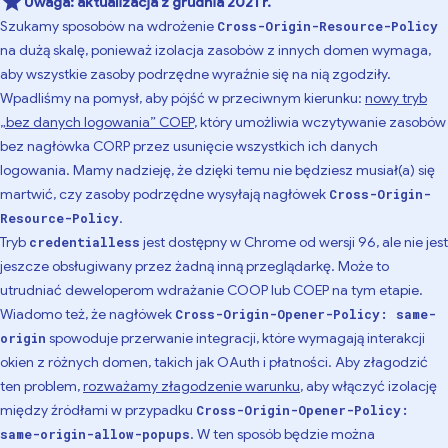
Uwaga:
aktualizacja z grudnia 2021 r.
Szukamy sposobów na wdrożenie
Cross-Origin-Resource-Policy
na dużą skalę, ponieważ izolacja zasobów z innych domen wymaga,
aby wszystkie zasoby podrzędne wyraźnie się na nią zgodziły.
Wpadliśmy na pomysł, aby pójść w przeciwnym kierunku:
nowy tryb
„bez danych logowania” COEP
, który umożliwia wczytywanie zasobów
bez nagłówka CORP przez usunięcie wszystkich ich danych
logowania. Mamy nadzieję, że dzięki temu nie będziesz musiał(a) się
martwić, czy zasoby podrzędne wysyłają nagłówek
Cross-Origin-
.
Resource-Policy
Tryb
jest dostępny w Chrome od wersji 96, ale nie jest
credentialless
jeszcze obsługiwany przez żadną inną przeglądarkę. Może to
utrudniać deweloperom wdrażanie COOP lub COEP na tym etapie.
Wiadomo też, że nagłówek
Cross-Origin-Opener-Policy: same-
spowoduje przerwanie integracji, które wymagają interakcji
origin
okien z różnych domen, takich jak OAuth i płatności. Aby złagodzić
ten problem,
rozważamy złagodzenie warunku
, aby włączyć izolację
między źródłami w przypadku
Cross-Origin-Opener-Policy:
. W ten sposób będzie można
same-origin-allow-popups