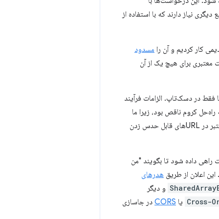
ه شود. این درخواست‌ها با
مسدود
می‌دهیم، زیرا فرمت معتبری برای هیچ یک از آن
عرفی کردیم، اما فقط در دسک‌تاپ. الزامات فرآیند
راه‌حل کروم ناقص بود، زیرا ما
فقط قالب‌های داده «نادرست» را مسدود می‌کردیم، در حالی که ممکن است (اگرچه غیرعادی) تصاویر CSS/JS/ معتبر در URL‌های قابل حدس زدن
ت راهی داده شود تا بگویند "من
 این اعلان از طریق
هدرهای
SharedArray
و دیگر
Cross-O
یا
CORS
در جاسازی