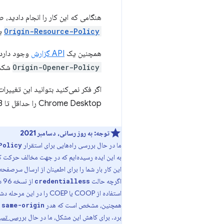
هنگامی که این کار را انجام دادید،
Origin-Resource-Policy
یا
همچنین یک
API گزارش
وجود دارد،
Origin-Opener-Policy
شکست
اگر فکر نمی‌کنید بتوانید این تغییرات را به موقع برای e 92
Chrome Desktop را حداقل تا Chrome 113 حفظ کنید.
توجه:
به روز رسانی، دسامبر 2021
ما در حال بررسی راه‌هایی برای استقرار
Policy
به این ایده رسیده‌ایم که در جهت مخالف حرکت ک
این کار بار شما را برای اطمینان از ارسال سرصفحه
اگرچه حالت
از
credentialless
استفاده از COOP یا COEP را در این مرحله دشوار بدانند.
همچنین، مشخص است که هدر
 same-origin
برد. برای کاهش این مشکل، ما در حال
بررسی تسه