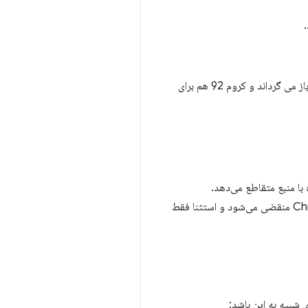
برای صفحاتی که از هم جدا شده اند به اندروید باز می گرداند و کروم 92 هم برای
با منبع متقاطع می‌دهد.
بدون نیاز به ایزوله شدن صفحه با مبدا متقابل فعال می کند. این استثنا در Chrome 113 منقضی می‌شود و استثنا فقط
شبیه به این باشد: