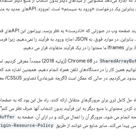
 دارند که اجازه می‌دهد محتوایی از مبداهای دیگر بدون انتخاب از منبع دیگر استفاد
ت «ورود به سیستم» است. امروزه، APIهای جدید به منبع دیگری نیاز دارند که با استفاده از
وب در صورتی که «نادرست» به نظر برسد، پیرامون این APIهای قدیمی کار کردیم و آن را
نامیدیم. بنابراین، در موارد فوق، به JSON اجازه ورود به فرآیند را ن
SharedArrayBu
در Chrome 68 (ژوئیه 2018) مجدداً م
انیم همین کار را در دستگاه‌های تلفن همراه انجام دهیم. همچنین اشاره شد که 
ه حل کامل تری برای مرورگرهای متقابل ارائه کنند. راه حل این بود که به صفحا
د کردن محتوای با منبع دیگر به این فرآیند بدون انتخاب آنها صرف نظر می کنم".
ه انجام می شود. مرورگر آن را اعمال می‌کند و در ازای آن، صفحه به
Buffer
rigin-Resource-Policy