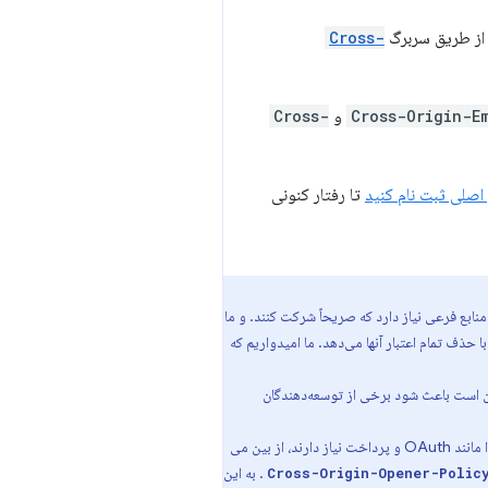
ت از طریق سربرگ
Cross-
Cross-Origin-E
و
Cross-
اصلی ثبت نام کنید
تا رفتار کنونی
نابع فرعی نیاز دارد که صریحاً شرکت کنند. و ما
ه اجازه بارگیری منابع را بدون سربرگ CORP با حذف تمام اعتبار آنها می‌دهد. ما امیدواریم که
ممکن است باعث شود برخی از توسعه‌دهندگان
ادغام هایی را که به تعاملات پنجره متقابل مبدا مانند OAuth و پرداخت نیاز دارند، از بین می
. به این
Cross-Origin-Opener-Polic