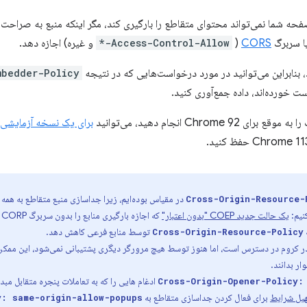
 صفحه شما نمی‌تواند محتوای متقاطع را بارگیری کند، مگر اینکه منبع به صراح
 سربرگ
CORS
(
Access-Control-Allow-*
و غیره) اجازه دهد.
 بنابراین می‌توانید در مورد درخواست‌هایی که در نتیجه
mbedder-Policy
 خورده‌اند، داده جمع‌آوری کنید.
Chrom انجام دهید، می‌توانید
برای یک نسخه آزمایشی 
در مقیاس بوده‌ایم، زیرا جداسازی منبع متقاطع به همه م
Cross-Origin-Resource-
نیم:
یک حالت جدید COEP "بدون اعتبار"
ک
توسط منابع فرعی کاهش دهد.
Cross-Origin-Resource-Policy
 نسخه 96 در کروم در دسترس است، اما هنوز توسط هیچ مرورگر دیگری پشتیبانی نمی‌شود، این 
Cross-Origin-Opener-Policy:
یل شرایط
برای فعال کردن جداسازی متقاطع به
y: same-origin-allow-popups