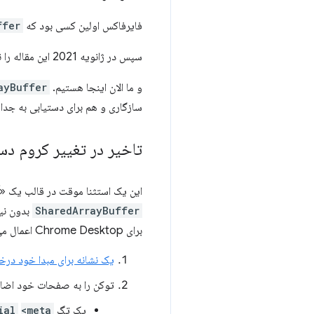
فایرفاکس اولین کسی بود که
ffer
سپس در ژانویه 2021 این مقاله را نوشتم و شما آن را خواندید. سلام.
و ما الان اینجا هستیم. Chrome 88
ayBuffer
سازگاری و هم برای دستیابی به جداسا
تاخیر در تغییر کروم د
این یک استثنا موقت در قالب یک «آ
SharedArrayBuffer
برای Chrome Desktop اعمال می‌شود.
یک نشانه برای مبدا خود در
توکن را به صفحات خود اضافه 
یک تگ
<meta>
ial