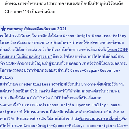
ลักษณะการทำงานของ Chrome บนเดสก์ท็อปในปัจจุบันไว้จนถึง
Chrome 113 เป็นอย่างน้อย
หมายเหตุ:
อัปเดตเดือนธันวาคม 2021
เราได้สำรวจวิธีต่างๆ ในการติดตั้งใช้งาน
Cross-Origin-Resource-Policy
ในวงกว้าง เนื่องจาก การแยกแบบข้ามต้นทางกำหนดให้ทรัพยากรย่อยทั้งหมด
ต้องเลือกใช้โดยชัดแจ้ง เราจึงคิดที่จะทำในทิศทางตรงกันข้าม นั่นคือ
โหมด COEP
ใหม่แบบ "ไม่มีข้อมูลเข้าสู่ระบบ"
ซึ่งช่วยให้โหลดทรัพยากรได้โดยไม่ต้องมีส่วน
หัว CORP ด้วยการนำข้อมูลเข้าสู่ระบบทั้งหมดออก เราหวังว่าวิธีนี้จะช่วยลดภาระ
ในการตรวจสอบว่าทรัพยากรย่อยส่งส่วนหัว
Cross-Origin-Resource-
Policy
แม้ว่าโหมด
จะพร้อมใช้งานใน Chrome ตั้งแต่เวอร์ชัน 96
credentialless
แต่เบราว์เซอร์อื่นๆ ยังไม่รองรับ ซึ่งอาจทำให้นักพัฒนาซอฟต์แวร์บางรายพบ
ว่าการติดตั้งใช้งาน COOP หรือ COEP ในขั้นตอนนี้เป็นเรื่องยาก
นอกจากนี้ ยังทราบว่าส่วนหัว
Cross-Origin-Opener-Policy: same-
จะ ทําให้การผสานรวมที่ต้องมีการโต้ตอบกับหน้าต่างแบบข้ามต้นทาง
origin
เช่น OAuth และการชําระเงิน ใช้งานไม่ได้ เรากำลัง
พิจารณาผ่อนปรน เงื่อนไข
เพื่อ
เปิดใช้การแยก
Cross-Origin-Opener-Policy: same-origin-allow-