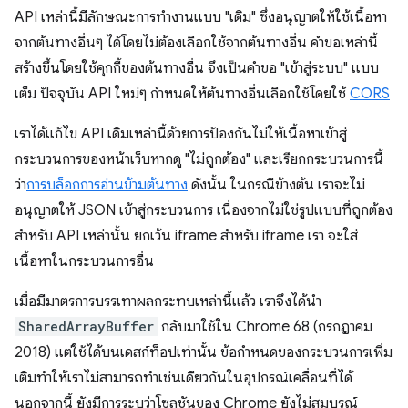
API เหล่านี้มีลักษณะการทำงานแบบ "เดิม" ซึ่งอนุญาตให้ใช้เนื้อหา
จากต้นทางอื่นๆ ได้โดยไม่ต้องเลือกใช้จากต้นทางอื่น คำขอเหล่านี้
สร้างขึ้นโดยใช้คุกกี้ของต้นทางอื่น จึงเป็นคำขอ "เข้าสู่ระบบ" แบบ
เต็ม ปัจจุบัน API ใหม่ๆ กำหนดให้ต้นทางอื่นเลือกใช้โดยใช้
CORS
เราได้แก้ไข API เดิมเหล่านี้ด้วยการป้องกันไม่ให้เนื้อหาเข้าสู่
กระบวนการของหน้าเว็บหากดู "ไม่ถูกต้อง" และเรียกกระบวนการนี้
ว่า
การบล็อกการอ่านข้ามต้นทาง
ดังนั้น ในกรณีข้างต้น เราจะไม่
อนุญาตให้ JSON เข้าสู่กระบวนการ เนื่องจากไม่ใช่รูปแบบที่ถูกต้อง
สำหรับ API เหล่านั้น ยกเว้น iframe สำหรับ iframe เรา จะใส่
เนื้อหาในกระบวนการอื่น
เมื่อมีมาตรการบรรเทาผลกระทบเหล่านี้แล้ว เราจึงได้นำ
SharedArrayBuffer
กลับมาใช้ใน Chrome 68 (กรกฎาคม
2018) แต่ใช้ได้บนเดสก์ท็อปเท่านั้น ข้อกำหนดของกระบวนการเพิ่ม
เติมทำให้เราไม่สามารถทำเช่นเดียวกันในอุปกรณ์เคลื่อนที่ได้
นอกจากนี้ ยังมีการระบุว่าโซลูชันของ Chrome ยังไม่สมบูรณ์