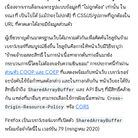
เนื่องจากเราบล็อกเฉพาะรูปแบบข้อมูลที่ "ไม่ถูกต้อง" เท่านั้น ใน
ขณะที่ เป็นไปได้ (แม้ว่าจะไม่ปกติ) ที่ CSS/JS/รูปภาพที่ถูกต้องใน
URL ที่คาดเดาได้อาจมีข้อมูลส่วนตัว
ผู้เชี่ยวชาญด้านมาตรฐานเว็บได้มารวมตัวกันเพื่อคิดค้นโซลูชันข้าม
เบราว์เซอร์ที่สมบูรณ์ยิ่งขึ้น โซลูชันคือการให้หน้าเว็บมีวิธีระบุว่า
"ข้าพเจ้าขอสละสิทธิ์ ในการนำเนื้อหาจากต้นทางอื่นมายัง
กระบวนการนี้โดยไม่ต้องขอรับความยินยอม" การประกาศนี้ทำผ่าน
ส่วนหัว COOP และ COEP
ที่แสดงพร้อมกับหน้าเว็บ เบราว์เซอร์
จะบังคับใช้ข้อกำหนดดังกล่าว และในทางกลับกัน หน้าเว็บจะได้รับ
สิทธิ์เข้าถึง
SharedArrayBuffer
และ API อื่นๆ ที่มีสิทธิ์คล้าย
กัน แหล่งที่มาอื่นๆ สามารถเลือกใช้การฝังเนื้อหาผ่าน
Cross-
Origin-Resource-Policy
หรือ
CORS
Firefox เป็นเบราว์เซอร์แรกที่เปิดตัว
SharedArrayBuffer
พร้อมข้อจำกัดนี้ใน เวอร์ชัน 79 (กรกฎาคม 2020)