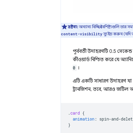
দ্রষ্টব্য:
অন্যান্য বিচ্ছিন্ন বৈশিষ্ট্যগুলি 
স্যুইচ করুন (যদি
content-visibility
পূর্ববর্তী উদাহরণটি 0.5 সেকেন্
কীওয়ার্ড নিশ্চিত করে যে অ্যা
0
।
এটি একটি সাধারণ উদাহরণ যা 
ট্রানজিশন, তবে, আরও জটিল অ্
.
card
{
animation
:
spin-and-delet
}