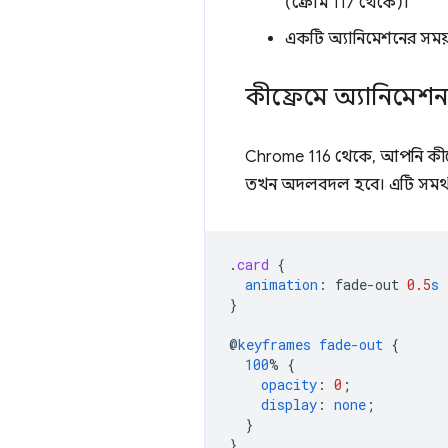
(ক্রোম 117 থেকে)।
একটি অ্যানিমেশনের সময় 
কীফ্রেমে অ্যানিমেশন প
Chrome 116 থেকে, আপনি কীফ্
তখন অদলবদল হবে। এটি সমর্থন 
.
card
{
animation
:
fade-out
0.5
s
}
@
keyframes
fade-out
{
100
%
{
opacity
:
0
;
display
:
none
;
}
}