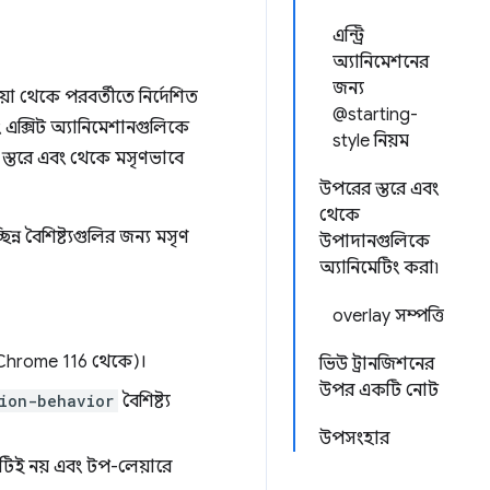
এন্ট্রি
অ্যানিমেশনের
জন্য
 থেকে পরবর্তীতে নির্দেশিত
@starting-
বং এক্সিট অ্যানিমেশানগুলিকে
style নিয়ম
স্তরে এবং থেকে মসৃণভাবে
উপরের স্তরে এবং
থেকে
্ন বৈশিষ্ট্যগুলির জন্য মসৃণ
উপাদানগুলিকে
অ্যানিমেটিং করা৷
overlay সম্পত্তি
(Chrome 116 থেকে)।
ভিউ ট্রানজিশনের
উপর একটি নোট
tion-behavior
বৈশিষ্ট্য
উপসংহার
িই নয় এবং টপ-লেয়ারে