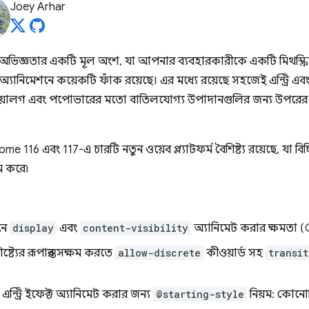
Joey Arhar
্ঞতার একটি মূল অংশ, যা আপনার ব্যবহারকারীকে একটি মিথস্ক্রিয়া
মসৃণ অ্যানিমেশনে কয়েকটি ফাঁক রয়েছে। এর মধ্যে রয়েছে সহজেই এন্ট্রি এ
ডায়ালগ এবং পপোভারের মতো বাতিলযোগ্য উপাদানগুলির জন্য উপরের 
16 এবং 117-এ চারটি নতুন ওয়েব প্ল্যাটফর্ম বৈশিষ্ট্য রয়েছে, যা বিচ্ছিন
ম করে৷
নে
display
এবং
content-visibility
অ্যানিমেট করার ক্ষমতা 
ট্যের রূপান্তর সক্ষম করতে
allow-discrete
কীওয়ার্ড সহ
transi
ন্ট্রি ইফেক্ট অ্যানিমেট করার জন্য
@starting-style
নিয়ম: কোনোট