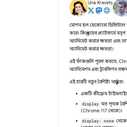
Una Kravets
মোশন হল যেকোনো ডিজিটাল অভিজ
করে। কিন্তু ওয়েব প্ল্যাটফর্মে 
অ্যানিমেট করার ক্ষমতা এবং 
অ্যানিমেট করার ক্ষমতা।
এই ফাঁকগুলি পূরণ করতে, Chrome 1
অ্যানিমেশন এবং ট্রানজিশন সক্ষ
এই চারটি নতুন বৈশিষ্ট্য অন্তর্ভুক্ত:
একটি কীফ্রেম টাইমলাই
display
মত পৃথক বৈশিষ্
(Chrome 117 থেকে)।
display: none
থেকে এ