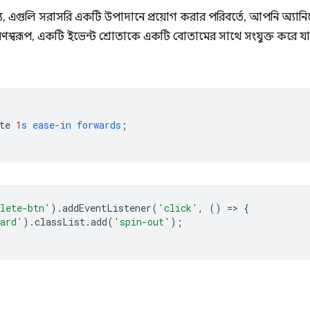
ন্য, এগুলি সরাসরি একটি উপাদানে প্রয়োগ করার পরিবর্তে, আপনি অ্যান
বরূপ, একটি ইভেন্ট শ্রোতাকে একটি বোতামের সাথে সংযুক্ত করে যা 
te
1
s
ease-in
forwards
;
lete-btn'
).
addEventListener
(
'click'
,
()
=
>
{
ard'
).
classList
.
add
(
'spin-out'
);