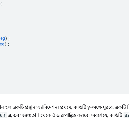
{
deg
);
eg
);
ন হল একটি প্রস্থান অ্যানিমেশন। প্রথমে, কার্ডটি y-অক্ষে ঘুরবে, একটি 
80%
এ, এর অস্বচ্ছতা 1 থেকে 0 এ রূপান্তরিত করবে। অবশেষে, কার্ডটি
d