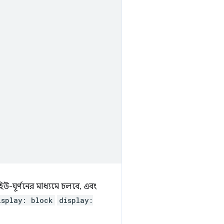
হিউ-ঘূর্ণনের মাধ্যমে চলবে, এবং
isplay: block
display: