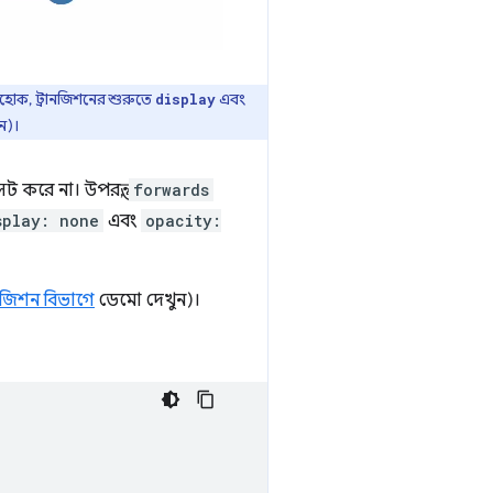
যাইহোক, ট্রানজিশনের শুরুতে
এবং
display
ন)।
ট করে না। উপরন্তু,
forwards
splay: none
এবং
opacity:
ানজিশন বিভাগে
ডেমো দেখুন)।