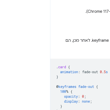
בכללי keyframe. לאחר מכן, הם
.
card
{
animation
:
fade-out
0.5
s
}
@
keyframes
fade-out
{
100
%
{
opacity
:
0
;
display
:
none
;
}