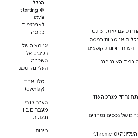
הכלל
@starting-
style
לאנימציות
חרת. עם זאת, יש כמה
כניסה
קלות אנימציות כניסה
אנימציה של
ו-שיח וחלונות קופצים.
רכיבים אל
השכבה
כונות חדשות בפלטפורמת האינטרנט,
העליונה וממנה
מלון אחד
(overlay)
בציר הזמן של נקודות מפתח (החל מגרסה 116
הערה לגבי
מעברים בין
ים של נכסים נפרדים
תצוגות
סיכום
אל השכבה העליונה (מ-Chrome