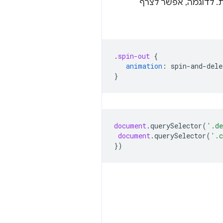
ת. לדוגמה, אפשר לצרף
.
spin-out
{
animation
:
spin-and-dele
}
document
.
querySelector
(
'.de
document
.
querySelector
(
'.c
})