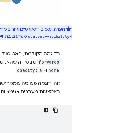
הערה:
נכסים דיסקרטיים אחרים מחליפים מצבים בנקודה של 50% בפונקציית הע
ו-
משתנים בתחילת 
content-visibility
בדוגמה הקודמת, האטימות עוברת אנימציה ל-0 במשך 0.5 שניות, ואז מ
forwards
מבטיחה שהאנימצי
none
ו-
opacity: 0
.
זוהי דוגמה פשוטה שממחיש
באמצעות מעברים אנימציות מ