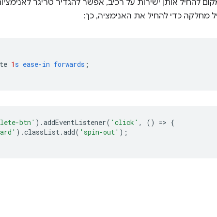
ום להחיל אותן ישירות על רכיב, אפשר להגדיר טריגר לאנימציו
ל מחלקה כדי להחיל את האנימציה, כך:
te
1
s
ease-in
forwards
;
lete-btn'
).
addEventListener
(
'click'
,
()
=
>
{
ard'
).
classList
.
add
(
'spin-out'
);