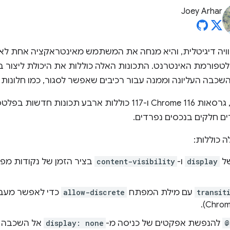
Joey Arhar
וויה דיגיטלית, והיא מנחה את המשתמש מאינטראקציה אחת לא
טפורמת האינטרנט. התכונות האלה כוללות את היכולת ליצור ב
השכבה העליונה וממנה עבור רכיבים שאפשר לסגור, כמו חלונות ד
כדי למלא את הפערים האלה, גרסאות Chrome 116 ו-117 כוללות ארבע ת
ם חלקים בנכסים נפרדים.
 כוללות:
של
display
ו-
content-visibility
transit
עם מילת המפתח
allow-discrete
כדי לאפשר מעבר
@
להנפשת אפקטים של כניסה מ-
display: none