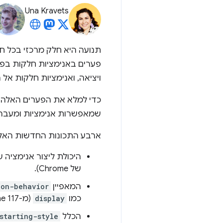
Una Kravets
תנועה היא חלק מרכזי בכל ח
פערים באנימציות חלקות בפל
ויציאה, ואנימציות חלקות אל 
שמאפשרות אנימציות ומעברי
ארבע התכונות החדשות האלה
היכולת ליצור אנימציה 
של Chrome).
המאפיין
ion-behavior
כמו
display
(מ-Chrome 117).
הכלל
starting-style