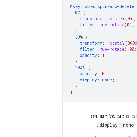
@
keyframes
spin-and-delete
0
%
{
transform
:
rotateY
(
0
);
filter
:
hue-rotate
(
0
);
}
80
%
{
transform
:
rotateY
(
360
filter
:
hue-rotate
(
180
d
opacity
:
1
;
}
100
%
{
opacity
:
0
;
display
:
none
;
}
}
ודם הכרטיס יסתובב על ציר ה-y, יתבצע בו סיבוב של הגוון ואז,
.
display: none