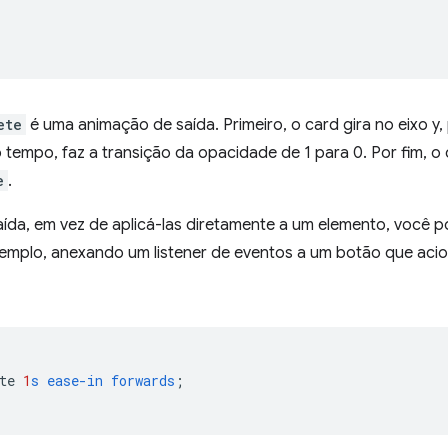
ete
é uma animação de saída. Primeiro, o card gira no eixo y
o tempo, faz a transição da opacidade de 1 para 0. Por fim, 
e
.
ída, em vez de aplicá-las diretamente a um elemento, você 
xemplo, anexando um listener de eventos a um botão que acio
te
1
s
ease-in
forwards
;