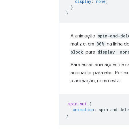
display
:
none
;
}
}
A animação
spin-and-del
matiz e, em
80%
na linha d
block
para
display: non
Para essas animações de sa
acionador para elas. Por e
a animação, como esta:
.
spin-out
{
animation
:
spin-and-dele
}