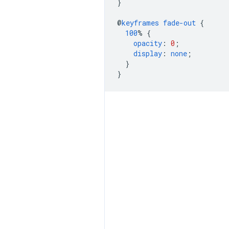
}
@
keyframes
fade-out
{
100
%
{
opacity
:
0
;
display
:
none
;
}
}