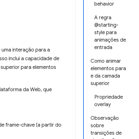
behavior
A regra
@starting-
style para
animações de
entrada
e uma interação para a
so inclui a capacidade de
Como animar
 superior para elementos
elementos para
e da camada
superior
plataforma da Web, que
Propriedade
overlay
Observação
e frame-chave (a partir do
sobre
transições de