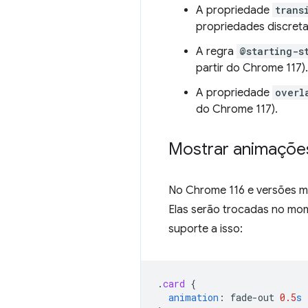
A propriedade
trans
propriedades discret
A regra
@starting-s
partir do Chrome 117).
A propriedade
overl
do Chrome 117).
Mostrar animaçõe
No Chrome 116 e versões ma
Elas serão trocadas no mom
suporte a isso:
.
card
{
animation
:
fade-out
0.5
s