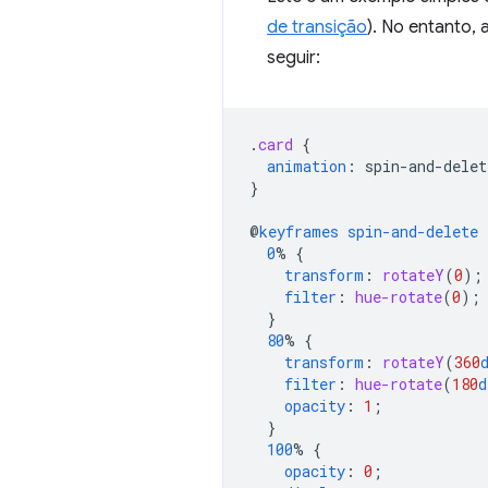
de transição
). No entanto,
seguir:
.
card
{
animation
:
spin-and-delet
}
@
keyframes
spin-and-delete
0
%
{
transform
:
rotateY
(
0
);
filter
:
hue-rotate
(
0
);
}
80
%
{
transform
:
rotateY
(
360
filter
:
hue-rotate
(
180
d
opacity
:
1
;
}
100
%
{
opacity
:
0
;