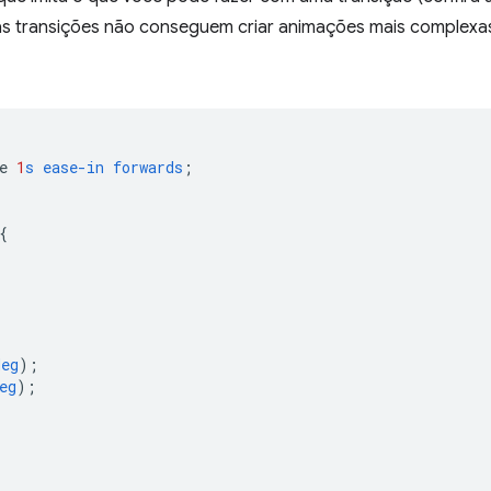
 as transições não conseguem criar animações mais complex
e
1
s
ease-in
forwards
;
{
deg
);
eg
);