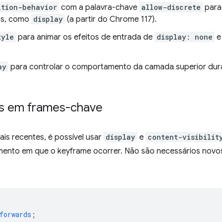
ition-behavior
com a palavra-chave
allow-discrete
para 
as, como
display
(a partir do Chrome 117).
tyle
para animar os efeitos de entrada de
display: none
e
ay
para controlar o comportamento da camada superior dura
s em frames-chave
is recentes, é possível usar
display
e
content-visibilit
ento em que o keyframe ocorrer. Não são necessários novos
forwards
;