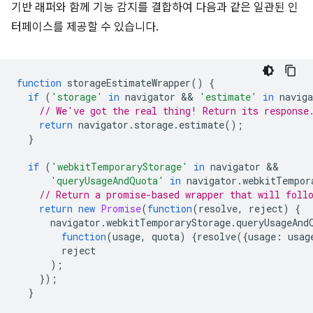
기반 래퍼와 함께 기능 감지를 결합하여 다음과 같은 일관된 인
터페이스를 제공할 수 있습니다.
function
storageEstimateWrapper
()
{
if
(
'storage'
in
navigator
 && 
'estimate'
in
naviga
// We've got the real thing! Return its response
return
navigator
.
storage
.
estimate
();
}
if
(
'webkitTemporaryStorage'
in
navigator
'queryUsageAndQuota'
in
navigator
.
webkitTempor
// Return a promise-based wrapper that will foll
return
new
Promise
(
function
(
resolve
,
reject
)
{
navigator
.
webkitTemporaryStorage
.
queryUsageAnd
function
(
usage
,
quota
)
{
resolve
({
usage
:
usag
reject
);
});
}