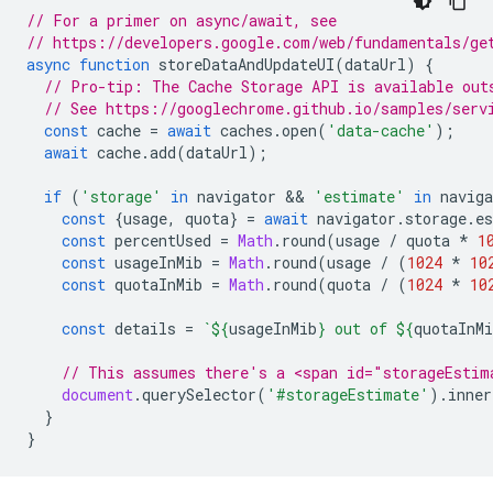
// For a primer on async/await, see
// https://developers.google.com/web/fundamentals/ge
async
function
storeDataAndUpdateUI
(
dataUrl
)
{
// Pro-tip: The Cache Storage API is available out
// See https://googlechrome.github.io/samples/serv
const
cache
=
await
caches
.
open
(
'data-cache'
);
await
cache
.
add
(
dataUrl
);
if
(
'storage'
in
navigator
 && 
'estimate'
in
naviga
const
{
usage
,
quota
}
=
await
navigator
.
storage
.
e
const
percentUsed
=
Math
.
round
(
usage
/
quota
*
1
const
usageInMib
=
Math
.
round
(
usage
/
(
1024
*
10
const
quotaInMib
=
Math
.
round
(
quota
/
(
1024
*
10
const
details
=
`
${
usageInMib
}
 out of 
${
quotaInMi
// This assumes there's a <span id="storageEstim
document
.
querySelector
(
'#storageEstimate'
).
inner
}
}