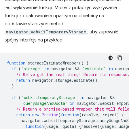
jest wykrywanie funkcji. Możesz połączyć wykrywanie
funkcji z opakowaniem opartym na obietnicy na
podstawie starszych metod
navigator.webkitTemporaryStorage
, aby zapewnić
spójny interfejs na przykład:
function
storageEstimateWrapper
()
{
if
(
'storage'
in
navigator
 && 
'estimate'
in
naviga
// We've got the real thing! Return its response
return
navigator
.
storage
.
estimate
();
}
if
(
'webkitTemporaryStorage'
in
navigator
'queryUsageAndQuota'
in
navigator
.
webkitTempor
// Return a promise-based wrapper that will foll
return
new
Promise
(
function
(
resolve
,
reject
)
{
navigator
.
webkitTemporaryStorage
.
queryUsageAnd
function
(
usage
,
quota
)
{
resolve
({
usage
:
usag