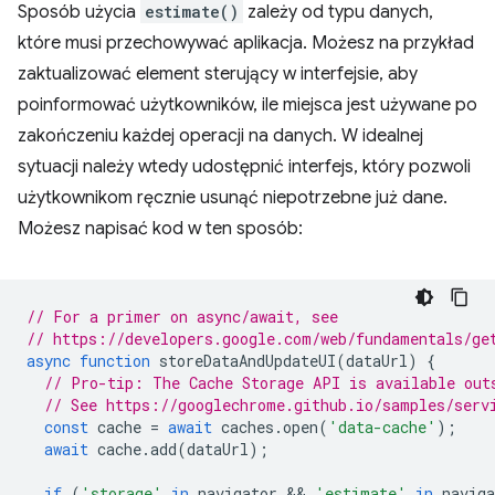
Sposób użycia
estimate()
zależy od typu danych,
które musi przechowywać aplikacja. Możesz na przykład
zaktualizować element sterujący w interfejsie, aby
poinformować użytkowników, ile miejsca jest używane po
zakończeniu każdej operacji na danych. W idealnej
sytuacji należy wtedy udostępnić interfejs, który pozwoli
użytkownikom ręcznie usunąć niepotrzebne już dane.
Możesz napisać kod w ten sposób:
// For a primer on async/await, see
// https://developers.google.com/web/fundamentals/ge
async
function
storeDataAndUpdateUI
(
dataUrl
)
{
// Pro-tip: The Cache Storage API is available out
// See https://googlechrome.github.io/samples/serv
const
cache
=
await
caches
.
open
(
'data-cache'
);
await
cache
.
add
(
dataUrl
);
if
(
'storage'
in
navigator
 && 
'estimate'
in
naviga