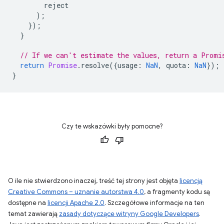
reject
);
});
}
// If we can't estimate the values, return a Promi
return
Promise
.
resolve
({
usage
:
NaN
,
quota
:
NaN
});
}
Czy te wskazówki były pomocne?
O ile nie stwierdzono inaczej, treść tej strony jest objęta
licencją
Creative Commons – uznanie autorstwa 4.0
, a fragmenty kodu są
dostępne na
licencji Apache 2.0
. Szczegółowe informacje na ten
temat zawierają
zasady dotyczące witryny Google Developers
.