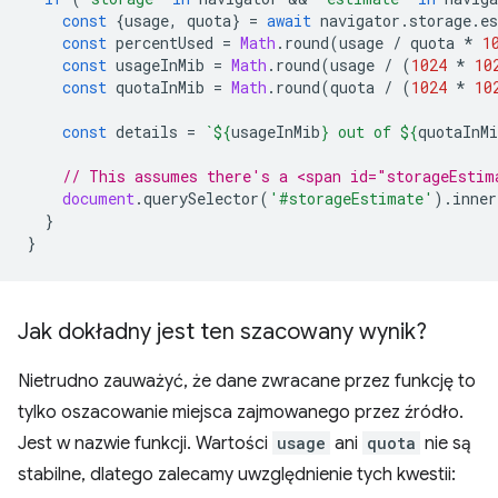
const
{
usage
,
quota
}
=
await
navigator
.
storage
.
e
const
percentUsed
=
Math
.
round
(
usage
/
quota
*
1
const
usageInMib
=
Math
.
round
(
usage
/
(
1024
*
10
const
quotaInMib
=
Math
.
round
(
quota
/
(
1024
*
10
const
details
=
`
${
usageInMib
}
 out of 
${
quotaInMi
// This assumes there's a <span id="storageEstim
document
.
querySelector
(
'#storageEstimate'
).
inner
}
}
Jak dokładny jest ten szacowany wynik?
Nietrudno zauważyć, że dane zwracane przez funkcję to
tylko oszacowanie miejsca zajmowanego przez źródło.
Jest w nazwie funkcji. Wartości
usage
ani
quota
nie są
stabilne, dlatego zalecamy uwzględnienie tych kwestii: