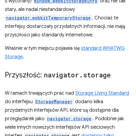
(i wycofany)
window.webkitStorageInfo
oraz nie tak
stary, ale nadal niestandardowy
navigator.webkitTemporaryStorage
. Chociaż te
interfejsy dostarczały przydatnych informacji, nie mają
przyszłości jako standardy internetowe.
Właśnie w tym miejscu pojawia się
standard WHATWG
Storage
.
Przyszłość:
navigator
.
storage
W ramach trwających prac nad
Storage Living Standard
do interfejsu
StorageManager
dodano kilka
przydatnych interfejsów API, które są dostępne dla
przeglądarek jako
navigator.storage
. Podobnie jak
wiele innych nowszych interfejsów API sieciowych
interfejs
navigator.storage
jest
dostępny tylko