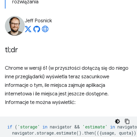
rozwiązania
Jeff Posnick
tl;dr
Chrome w wersji 61 (w przyszłości dołączą się do niego
inne przeglądarki) wyświetla teraz szacunkowe
informacje o tym, ile miejsca zajmuje aplikacja
internetowa i ile miejsca jest jeszcze dostępne.
Informacje te można wyświetlić:
if
(
'storage'
in
navigator
 && 
'estimate'
in
navigato
navigator
.
storage
.
estimate
().
then
(({
usage
,
quota
})