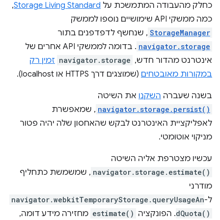
כחלק מהעבודה המתמשכת על
Storage Living Standard
,
כמה ממשקי API שימושיים נוספו לממשק
StorageManager
, שנחשף לדפדפנים בתור
navigator.storage
. בדומה לממשקי API אחרים של
אינטרנט מהדור חדש,
navigator.storage
זמין רק
במקורות מאובטחים
(שמוצגים דרך HTTPS או localhost).
בשנה שעברה
השקנו
את השיטה
navigator.storage.persist()
, שמאפשרת
לאפליקציית האינטרנט לבקש שהאחסון שלה יהיה פטור
מניקוי אוטומטי.
עכשיו מצטרפת אליה השיטה
navigator.storage.estimate()
, שמשמשת כתחליף
מודרני
ל-
navigator.webkitTemporaryStorage.queryUsageAn
dQuota()
. הפונקציה
estimate()
מחזירה מידע דומה,