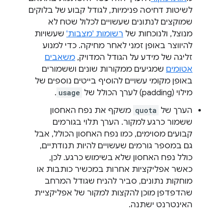
לשיטות דחיסה פנימיות, לגודל קבוע של בלוקים
שמוקצים לנתונים שעשויים לכלול שטח לא
מנוצל, ולנוכחות של
רשומות 'מצבות'
שעשויות
להיווצר באופן זמני לאחר מחיקה. כדי למנוע
זליגה של מידע על הגודל המדויק,
משאבים
אטומים
שמגיעים ממקורות שונים וששמורים
באופן מקומי עשויים להוסיף בייטים נוספים של
מילוי (padding) לערך הכולל של
usage
.
הערך של
quota
משקף את נפח האחסון
ששמור כרגע למקור. הערך תלוי בגורמים
קבועים מסוימים, כמו נפח האחסון הכולל, אבל
גם במספר גורמים שעשויים להיות תנודתיים,
כולל נפח האחסון שלא בשימוש כרגע. לכן,
כאשר אפליקציות אחרות במכשיר כותבות או
מוחקות נתונים, סביר להניח שגודל המרחב
שהדפדפן מוכן להקצות למקור של אפליקציית
האינטרנט ישתנה.