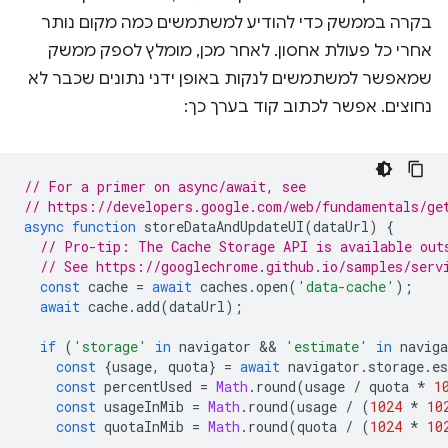
בקרה בממשק כדי להודיע למשתמשים כמה מקום נותר
אחרי כל פעולת אחסון. לאחר מכן, מומלץ לספק ממשק
שמאפשר למשתמשים לנקות באופן ידני נתונים שכבר לא
נחוצים. אפשר לכתוב קוד בערך כך:
// For a primer on async/await, see
// https://developers.google.com/web/fundamentals/ge
async
function
storeDataAndUpdateUI
(
dataUrl
)
{
// Pro-tip: The Cache Storage API is available out
// See https://googlechrome.github.io/samples/serv
const
cache
=
await
caches
.
open
(
'data-cache'
);
await
cache
.
add
(
dataUrl
);
if
(
'storage'
in
navigator
 && 
'estimate'
in
naviga
const
{
usage
,
quota
}
=
await
navigator
.
storage
.
e
const
percentUsed
=
Math
.
round
(
usage
/
quota
*
1
const
usageInMib
=
Math
.
round
(
usage
/
(
1024
*
10
const
quotaInMib
=
Math
.
round
(
quota
/
(
1024
*
10