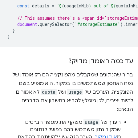
const
details
=
`
${
usageInMib
}
 out of 
${
quotaInMi
// This assumes there's a <span id="storageEstim
document
.
querySelector
(
'#storageEstimate'
).
inner
}
}
עד כמה האומדן מדויק?
ברור שהנתונים שמקבלים מהפונקציה הם רק אומדן של
נפח האחסון שמשתמשים בו במקור. הוא מופיע בשם
הפונקציה. הערכים של
usage
ושל
quota
לא אמורים
להיות יציבים, לכן מומלץ להביא בחשבון את הדברים
הבאים:
הערך של
usage
משקף את מספר הבייטים
שמקור נתון משתמש בהם בפועל לנתונים
מ
אותו מקור
. הערך הזה עשוי להשתנות בהתאם