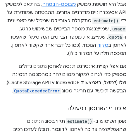
אבל היא חושפת ממשק
מבוסס-הבטחה
, בהתאם לממשקי
API אסינכררוניים מודרניים אחרים. ההבטחה שמוחזרת על
ידי
estimate()
מתקבלת כאובייקט שמכיל שני מאפיינים:
usage
, שמייצג את מספר הבייטים שבשימוש כרגע,
ו-
quota
, שמייצג את מספר הבייטים המקסימלי שאפשר
לאחסן ב
מקור
הנוכחי. (כמו כל דבר אחר שקשור לאחסון,
המכסה חלה על המקור כולו).
אם אפליקציית אינטרנט תנסה לאחסן נתונים גדולים
מספיק כדי לגרום למקור מסוים לחרוג מהמכסה הזמינה
שלו (למשל, באמצעות IndexedDB או Cache Storage API),
הבקשה תיכשל עם חריגה מסוג
QuotaExceededError
.
אומדני האחסון בפעולה
אופן השימוש ב-
estimate()
תלוי בסוג הנתונים
שהאפליקציה צריכה לאחסן. לדוגמה, תוכלו לעדכן רכיב