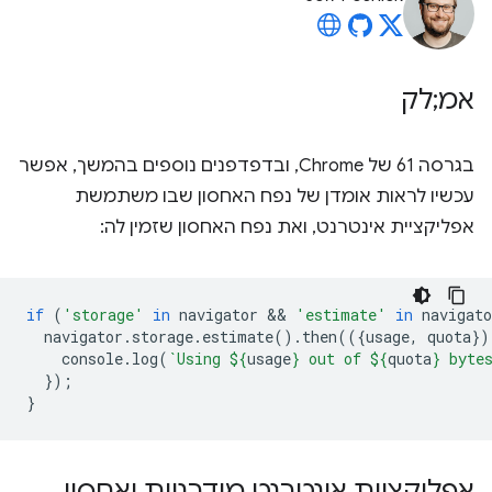
אמ;לק
בגרסה 61 של Chrome, ובדפדפנים נוספים בהמשך, אפשר
עכשיו לראות אומדן של נפח האחסון שבו משתמשת
אפליקציית אינטרנט, ואת נפח האחסון שזמין לה:
if
(
'storage'
in
navigator
 && 
'estimate'
in
navigato
navigator
.
storage
.
estimate
().
then
(({
usage
,
quota
})
console
.
log
(
`Using 
${
usage
}
 out of 
${
quota
}
 byte
});
}
אפליקציות אינטרנט מודרניות ואחסון