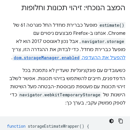
המצב הנוכחי: זיהוי תכונות וחלופות
estimate()
מופעל כברירת מחדל החל מגרסה 61 של
Chrome. אנחנו ב-Firefox מבצעים ניסויים עם
navigator.storage
, אבל נכון לאוגוסט 2017 הוא לא
מופעל כברירת מחדל. כדי לבדוק את ההגדרה הזו, צריך
להפעיל את ההעדפה
dom.storageManager.enabled
.
כשעובדים עם פונקציונליות שעדיין לא נתמכת בכל
הדפדפנים, חייבים להשתמש בזיהוי תכונות. אפשר לשלב
זיהוי תכונות עם מעטפת מבוססת-הבטחה מעל השיטות
הישנות של
navigator.webkitTemporaryStorage
כדי
לספק ממשק עקבי, בערך כך:
function
storageEstimateWrapper
()
{