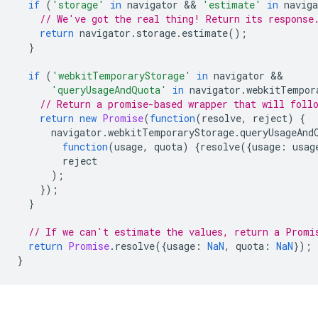
if
(
'storage'
in
navigator
 && 
'estimate'
in
naviga
// We've got the real thing! Return its response
return
navigator
.
storage
.
estimate
();
}
if
(
'webkitTemporaryStorage'
in
navigator
'queryUsageAndQuota'
in
navigator
.
webkitTempor
// Return a promise-based wrapper that will foll
return
new
Promise
(
function
(
resolve
,
reject
)
{
navigator
.
webkitTemporaryStorage
.
queryUsageAnd
function
(
usage
,
quota
)
{
resolve
({
usage
:
usag
reject
);
});
}
// If we can't estimate the values, return a Promi
return
Promise
.
resolve
({
usage
:
NaN
,
quota
:
NaN
});
}