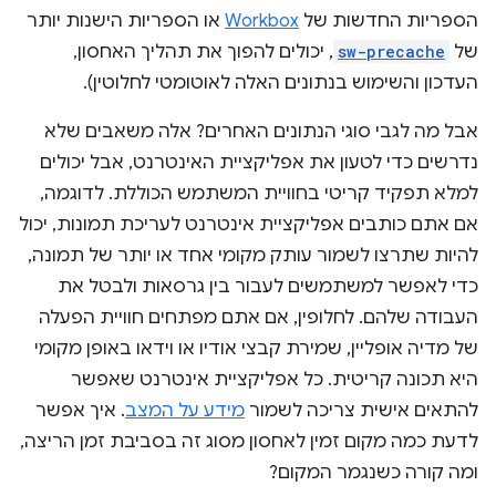
הספריות החדשות של
Workbox
או הספריות הישנות יותר
של
sw-precache
, יכולים להפוך את תהליך האחסון,
העדכון והשימוש בנתונים האלה לאוטומטי לחלוטין).
אבל מה לגבי סוגי הנתונים האחרים? אלה משאבים שלא
נדרשים כדי לטעון את אפליקציית האינטרנט, אבל יכולים
למלא תפקיד קריטי בחוויית המשתמש הכוללת. לדוגמה,
אם אתם כותבים אפליקציית אינטרנט לעריכת תמונות, יכול
להיות שתרצו לשמור עותק מקומי אחד או יותר של תמונה,
כדי לאפשר למשתמשים לעבור בין גרסאות ולבטל את
העבודה שלהם. לחלופין, אם אתם מפתחים חוויית הפעלה
של מדיה אופליין, שמירת קבצי אודיו או וידאו באופן מקומי
היא תכונה קריטית. כל אפליקציית אינטרנט שאפשר
להתאים אישית צריכה לשמור
מידע על המצב
. איך אפשר
לדעת כמה מקום זמין לאחסון מסוג זה בסביבת זמן הריצה,
ומה קורה כשנגמר המקום?