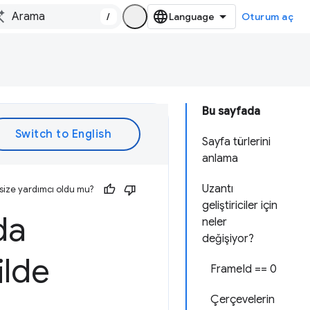
/
Oturum aç
Bu sayfada
Sayfa türlerini
anlama
Uzantı
size yardımcı oldu mu?
geliştiriciler için
da
neler
değişiyor?
ilde
FrameId == 0
Çerçevelerin