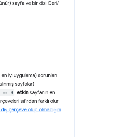
nür) sayfa ve bir dizi Geri/
 en iyi uygulama) sorunları
lınmış sayfalar)
 == 0
,
etkin
sayfanın en
çeveleri sıfırdan farklı olur.
 dış çerçeve olup olmadığını