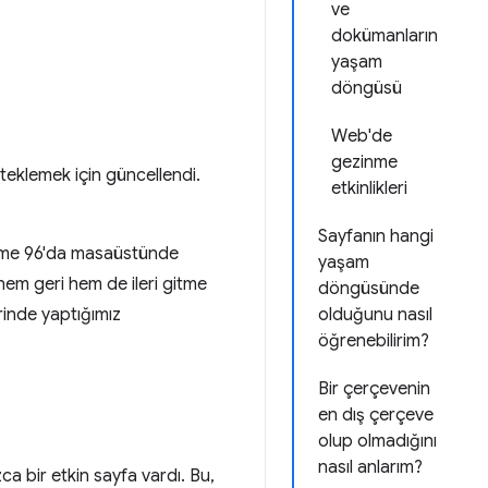
ve
dokümanların
yaşam
döngüsü
Web'de
gezinme
steklemek için güncellendi.
etkinlikleri
Sayfanın hangi
me 96'da masaüstünde
yaşam
 hem geri hem de ileri gitme
döngüsünde
erinde yaptığımız
olduğunu nasıl
öğrenebilirim?
Bir çerçevenin
en dış çerçeve
olup olmadığını
nasıl anlarım?
a bir etkin sayfa vardı. Bu,