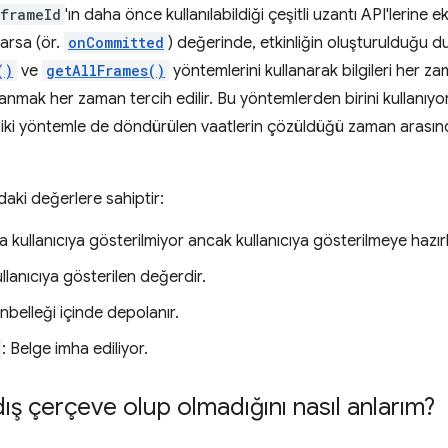
frameId
'ın daha önce kullanılabildiği çeşitli uzantı API'lerine ek
arsa (ör.
onCommitted
) değerinde, etkinliğin oluşturulduğu du
()
ve
getAllFrames()
yöntemlerini kullanarak bilgileri her za
lanmak her zaman tercih edilir. Bu yöntemlerden birini kullanıyor
r iki yöntemle de döndürülen vaatlerin çözüldüğü zaman aras
aki değerlere sahiptir:
da kullanıcıya gösterilmiyor ancak kullanıcıya gösterilmeye hazır
llanıcıya gösterilen değerdir.
 önbelleği içinde depolanır.
: Belge imha ediliyor.
ış çerçeve olup olmadığını nasıl anlarım?