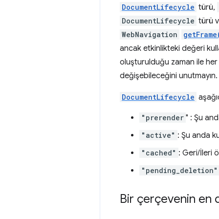
DocumentLifecycle
türü,
DocumentLifecycle
türü v
WebNavigation
getFrame
ancak etkinlikteki değeri kul
oluşturulduğu zaman ile he
değişebileceğini unutmayın.
DocumentLifecycle
aşağıd
"prerender
" : Şu an
"active"
: Şu anda ku
"cached"
: Geri/İleri
"pending_deletion"
Bir çerçevenin en d