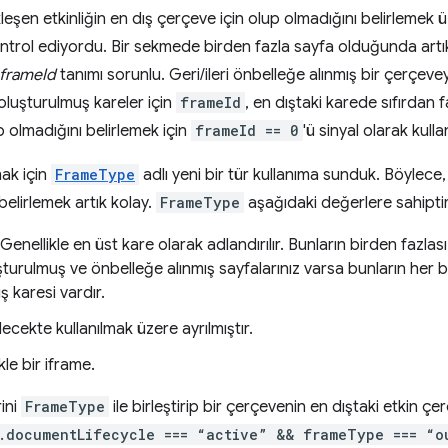
eşen etkinliğin en dış çerçeve için olup olmadığını belirlemek 
ntrol ediyordu. Bir sekmede birden fazla sayfa olduğunda artık
frameId
tanımı sorunlu. Geri/ileri önbelleğe alınmış bir çerçeveyl
luşturulmuş kareler için
frameId
, en dıştaki karede sıfırdan f
 olmadığını belirlemek için
frameId == 0
'ü sinyal olarak kulla
ak için
FrameType
adlı yeni bir tür kullanıma sunduk. Böylec
belirlemek artık kolay.
FrameType
aşağıdaki değerlere sahiptir
 Genellikle en üst kare olarak adlandırılır. Bunların birden fazl
urulmuş ve önbelleğe alınmış sayfalarınız varsa bunların her bi
ş karesi vardır.
lecekte kullanılmak üzere ayrılmıştır.
kle bir iframe.
ini
FrameType
ile birleştirip bir çerçevenin en dıştaki etkin ç
.documentLifecycle === “active” && frameType === “o