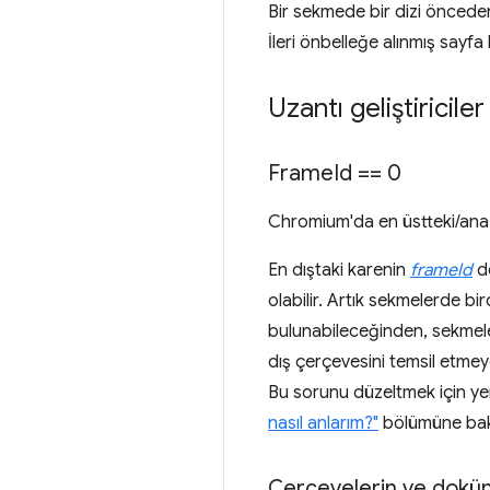
Bir sekmede bir dizi önceden
İleri önbelleğe alınmış sayf
Uzantı geliştiricile
Frame
Id == 0
Chromium'da en üstteki/ana 
En dıştaki karenin
frameId
de
olabilir. Artık sekmelerde b
bulunabileceğinden, sekmeler
dış çerçevesini temsil etm
Bu sorunu düzeltmek için ye
nasıl anlarım?"
bölümüne bak
Çerçevelerin ve dokü