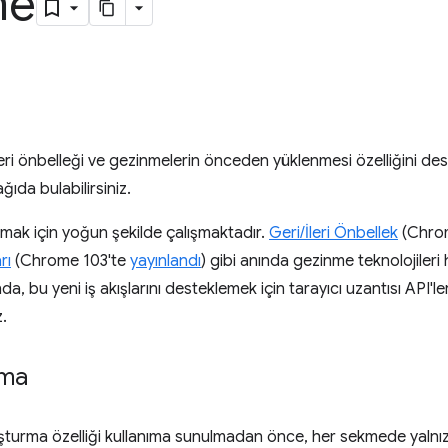
me
ileri önbelleği ve gezinmelerin önceden yüklenmesi özelliğini de
ağıda bulabilirsiniz.
mak için yoğun şekilde çalışmaktadır.
Geri/İleri Önbellek
(Chro
rı
(Chrome 103'te
yayınlandı
) gibi anında gezinme teknolojileri
ında, bu yeni iş akışlarını desteklemek için tarayıcı uzantısı API'l
.
ama
luşturma özelliği kullanıma sunulmadan önce, her sekmede yalnızc