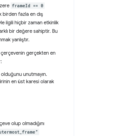
üzere
frameId == 0
 birden fazla en dış
e ilgili hiçbir zaman etkinlik
arklı bir değere sahiptir. Bu
nmak yanlıştır.
e, çerçevenin gerçekten en
:
ası olduğunu unutmayın.
rinin en üst karesi olarak
erçeve olup olmadığını
utermost_frame”