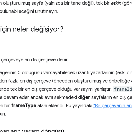
 oluşturulmuş sayfa (yalnızca bir tane değil), tek bir
etkin
(görü
a bulunabileceğini unutmayın.
r için neler değişiyor?
çerçeveye en dış çerçeve denir.
ğerinin 0 olduğunu varsayabilecek uzantı yazarlarının (eski bir
irden fazla en dış çerçeve (önceden oluşturulmuş ve önbelleğe a
de tek bir en dış çerçeve olduğu varsayımı yanlıştır.
frameId
eye devam eder ancak aynı sekmedeki
diğer
sayfaların en dış çer
ni bir
frameType
alanı eklendi. Bu yayındaki
"Bir çerçevenin en
ın.
manların yaşam döngüsü