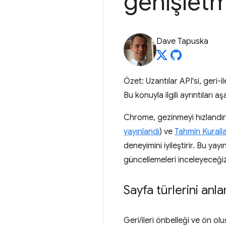
genişlet
Dave Tapuska
Özet: Uzantılar API'si, geri-
Bu konuyla ilgili ayrıntıları aş
Chrome, gezinmeyi hızlandır
yayınlandı
) ve
Tahmin Kuralla
deneyimini iyileştirir. Bu yay
güncellemeleri inceleyeceğiz
Sayfa türlerini anl
Geri/ileri önbelleği ve ön o