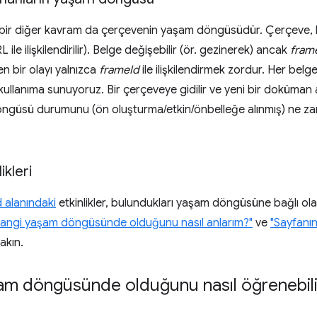
lan bir diğer kavram da çerçevenin yaşam döngüsüdür. Çerçeve, b
 ile ilişkilendirilir). Belge değişebilir (ör. gezinerek) ancak
fram
en bir olayı yalnızca
frameId
ile ilişkilendirmek zordur. Her belg
ullanıma sunuyoruz. Bir çerçeveye gidilir ve yeni bir doküman aç
öngüsü durumunu (ön oluşturma/etkin/önbelleğe alınmış) ne zam
kleri
 alanındaki
etkinlikler, bulundukları yaşam döngüsüne bağlı ol
hangi yaşam döngüsünde olduğunu nasıl anlarım?"
ve
"Sayfanı
akın.
şam döngüsünde olduğunu nasıl öğrenebili