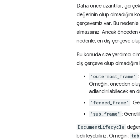
Daha önce uzantılar, gerçekl
değerinin olup olmadığını ko
çerçevemiz var. Bu nedenle
almazsınız. Ancak önceden o
nedenle, en dış çerçeve olup
Bu konuda size yardımcı olm
dış çerçeve olup olmadığını 
"outermost_frame"
:
Örneğin, önceden oluşt
adlandırılabilecek en dı
"fenced_frame"
: Ge
"sub_frame"
: Genelli
DocumentLifecycle
değer
belirleyebiliriz. Örneğin:
tab