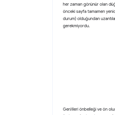
her zaman görünür olan düğm
önceki sayfa tamamen yenide
durum) olduğundan uzantıl
gerekmiyordu.
Geri/ileri önbelleği ve ön olu