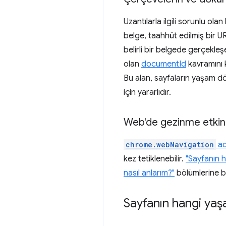
Uzantılarla ilgili sorunlu o
belge, taahhüt edilmiş bir URL
belirli bir belgede gerçekleş
olan
documentId
kavramını k
Bu alan, sayfaların yaşam d
için yararlıdır.
Web'de gezinme etkinli
chrome.webNavigation
ad
kez tetiklenebilir.
"Sayfanın 
nasıl anlarım?"
bölümlerine b
Sayfanın hangi ya