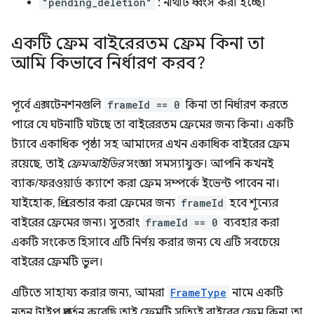
"pending_deletion"
: নথিটি ধ্বংস করা হচ্ছে।
একটি ফ্রেম বাইরেরতম ফ্রেম কিনা তা
আমি কিভাবে নির্ধারণ করব?
পূর্বে এক্সটেনশনগুলি
frameId == 0
কিনা তা নির্ধারণ করতে
পারে যে ঘটনাটি ঘটছে তা বাইরেরতম ফ্রেমের জন্য কিনা। একটি
ট্যাবে একাধিক পৃষ্ঠা সহ আমাদের এখন একাধিক বাইরের ফ্রেম
রয়েছে, তাই
ফ্রেমআইডির
সংজ্ঞা সমস্যাযুক্ত। আপনি কখনই
ব্যাক/ফরওয়ার্ড ক্যাশে করা ফ্রেম সম্পর্কে ইভেন্ট পাবেন না।
যাইহোক, প্রি-রেন্ডার করা ফ্রেমের জন্য
frameId
হবে শূন্যের
বাইরের ফ্রেমের জন্য। সুতরাং
frameId == 0
ব্যবহার করা
একটি সংকেত হিসাবে এটি নির্ণয় করার জন্য যে এটি সবচেয়ে
বাইরের ফ্রেমটি ভুল।
এটিতে সাহায্য করার জন্য, আমরা
FrameType
নামে একটি
নতুন টাইপ প্রবর্তন করেছি তাই ফ্রেমটি সত্যিই বাইরের ফ্রেম কিনা তা