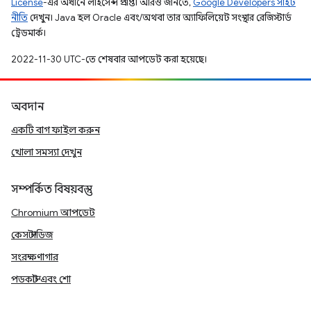
License
-এর অধীনে লাইসেন্স প্রাপ্ত। আরও জানতে,
Google Developers সাইট
নীতি
দেখুন। Java হল Oracle এবং/অথবা তার অ্যাফিলিয়েট সংস্থার রেজিস্টার্ড
ট্রেডমার্ক।
2022-11-30 UTC-তে শেষবার আপডেট করা হয়েছে।
অবদান
একটি বাগ ফাইল করুন
খোলা সমস্যা দেখুন
সম্পর্কিত বিষয়বস্তু
Chromium আপডেট
কেস স্টাডিজ
সংরক্ষণাগার
পডকাস্ট এবং শো