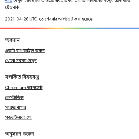
নীতি
দেখুন। Java হল Oracle এবং/অথবা তার অ্যাফিলিয়েট সংস্থার রেজিস্টার্ড
ট্রেডমার্ক।
2021-04-28 UTC-তে শেষবার আপডেট করা হয়েছে।
অবদান
একটি বাগ ফাইল করুন
খোলা সমস্যা দেখুন
সম্পর্কিত বিষয়বস্তু
Chromium আপডেট
কেস স্টাডিজ
সংরক্ষণাগার
পডকাস্ট এবং শো
অনুসরণ করুন