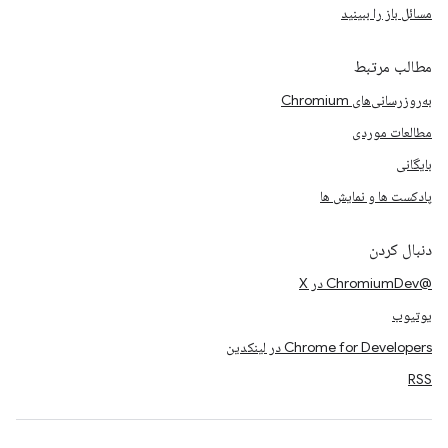
مسائل باز را ببینید
مطالب مرتبط
به‌روزرسانی‌های Chromium
مطالعات موردی
بایگانی
پادکست ها و نمایش ها
دنبال کردن
@ChromiumDev در X
یوتیوب
Chrome for Developers در لینکدین
RSS