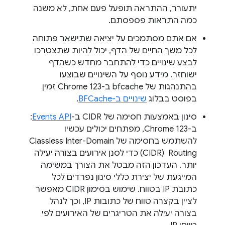
יתעורר, ההתראה תופעל פעם אחת, לא משנה
כמה התראות פספסתם.
אם אתם מסתמכים על יציאה שתישאר פתוחה
לכל משך החיים של הדף, יכול להיות שתצטרכו
לבצע שינויים כדי להתחבר מחדש כשהדף
ישוחזר. מידע נוסף על השינויים שבוצעו
בהתנהגות של bfcache ב-Chrome 123 זמין
בפוסט בבלוג
שינויים ב-BFCache
.
סינון באמצעות חסימה של CIDR ב-
Events API
:
ב-Chrome 123, מפתחים יכולים עכשיו
להשתמש בחסימה של Classless Inter-Domain
Routing ‏ (CIDR) כדי לסנן אירועים בצורה יעילה
יותר. העדכון הזה מבטל את הצורך במשימה
המייגעת של יצירת כללי סינון נפרדים לכל
כתובת IP בטווח. שימוש בסימון CIDR מאפשר
לציין בקצרה טווח של כתובות IP, וכך לנהל
בצורה יעילה את הטריגרים של האירועים לפי