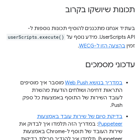
תכונות שיושקו בקרוב
בעתיד אנחנו מתכננים להוסיף תכונות נוספות ל-
UserScripts API. מידע נוסף על
userScripts.execute()
זמין
בהצעה הזו ל-WECG
.
עדכוני מסמכים
במדריך בנושא Web Push
מוסבר איך מוסיפים
התראות דחיפה ושולחים הודעות מהשרת
לעובד השירות של התוסף באמצעות כל ספק
Push.
בדיקת סיום של שירות עובד באמצעות
Puppeteer
: במדריך הזה תלמדו איך לבדוק את
שירות העובד של תוסף ל-Chrome באמצעות
Puppeteer. תלמדו איך להגדיר חבילת בדיקות,