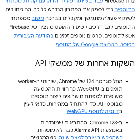
צוות Firebase
עבד בשיתוף פעולה הדוק עם קהילת מפתחי
התוספים
כדי לספק את הפתרון הנדרש כל כך. הם מחויבים
לשיתוף פעולה מתמשך ומקבלים בברכה
משוב
ממפתחי
התוספים לגבי דרכים לשיפור האופטימיזציה של Firebase
SDK לתוספים. פרטים נוספים זמינים
בהודעה הציבורית
בפוסט בקבוצת Google של התוסף
.
השקות אחרות של ממשקי API
החל מגרסה 124 של Chrome, שירותי ה-worker
תומכים ב-WebGPU. כך חוויית ההטמעה
משופרת למפתחים שרוצים ליצור תוספים
מבוססי-AI. כדי להתחיל במהירות, כדאי לעיין
ב
דוגמה לתוסף WebGPU
.
ב-Chrome 123, ההתראות שמוגדרות
באמצעות Alarms API כבר לא מושהות
כשהמכשיר עובר למצב שינה
. כשהמכשיר