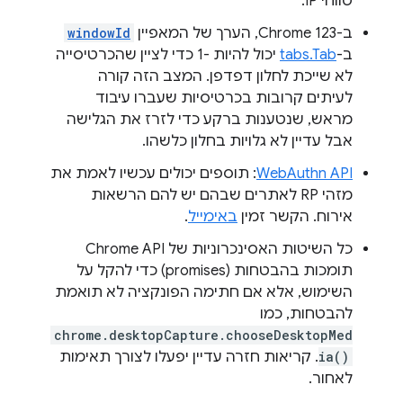
טווחי IP.
ב-Chrome 123, הערך של המאפיין
windowId
ב-
tabs.Tab
יכול להיות -1 כדי לציין שהכרטיסייה
לא שייכת לחלון דפדפן. המצב הזה קורה
לעיתים קרובות בכרטיסיות שעברו עיבוד
מראש, שנטענות ברקע כדי לזרז את הגלישה
אבל עדיין לא גלויות בחלון כלשהו.
WebAuthn API
: תוספים יכולים עכשיו לאמת את
מזהי RP לאתרים שבהם יש להם הרשאות
אירוח. הקשר זמין
באימייל
.
כל השיטות האסינכרוניות של Chrome API
תומכות בהבטחות (promises) כדי להקל על
השימוש, אלא אם חתימה הפונקציה לא תואמת
להבטחות, כמו
chrome.desktopCapture.chooseDesktopMed
ia()
. קריאות חזרה עדיין יפעלו לצורך תאימות
לאחור.