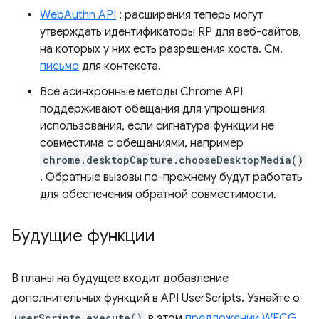
WebAuthn API
: расширения теперь могут
утверждать идентификаторы RP для веб-сайтов,
на которых у них есть разрешения хоста. См.
письмо
для контекста.
Все асинхронные методы Chrome API
поддерживают обещания для упрощения
использования, если сигнатура функции не
совместима с обещаниями, например
chrome.desktopCapture.chooseDesktopMedia()
. Обратные вызовы по-прежнему будут работать
для обеспечения обратной совместимости.
Будущие функции
В планы на будущее входит добавление
дополнительных функций в API UserScripts. Узнайте о
userScripts.execute()
в этом
предложении WECG
.