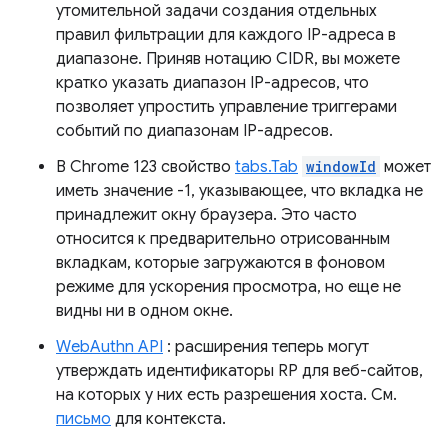
утомительной задачи создания отдельных
правил фильтрации для каждого IP-адреса в
диапазоне. Приняв нотацию CIDR, вы можете
кратко указать диапазон IP-адресов, что
позволяет упростить управление триггерами
событий по диапазонам IP-адресов.
В Chrome 123 свойство
tabs.Tab
windowId
может
иметь значение -1, указывающее, что вкладка не
принадлежит окну браузера. Это часто
относится к предварительно отрисованным
вкладкам, которые загружаются в фоновом
режиме для ускорения просмотра, но еще не
видны ни в одном окне.
WebAuthn API
: расширения теперь могут
утверждать идентификаторы RP для веб-сайтов,
на которых у них есть разрешения хоста. См.
письмо
для контекста.