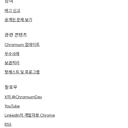
참여
버그 신고
공개된 문제 보기
관련 콘텐츠
Chromium 업데이트
우수사례
보관처리
팟캐스트 및 프로그램
팔로우
X의 @ChromiumDev
YouTube
LinkedIn의 개발자용 Chrome
RSS