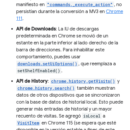
manifiesto en
"commands._execute_action"
, no
persistían durante la conversión a MV3 en
Chrome
111
.
API de Downloads
: La IU de descargas
predeterminada en Chrome se movió de un
estante en la parte inferior al lado derecho de la
barra de direcciones. Para inhabilitar este
comportamiento, puedes usar
downloads.setUiOptions()
, que reemplaza a
setShelfEnabled()
.
API de History
:
chrome.history.getVisits()
y
chrome.history.search()
también muestran
datos de otros dispositivos que se sincronizaron
con la base de datos de historial local. Esto puede
generar más entradas de historial y un mayor
recuento de visitas. Se agregó
isLocal
a
VisitItem
en Chrome 115 (se espera que esté