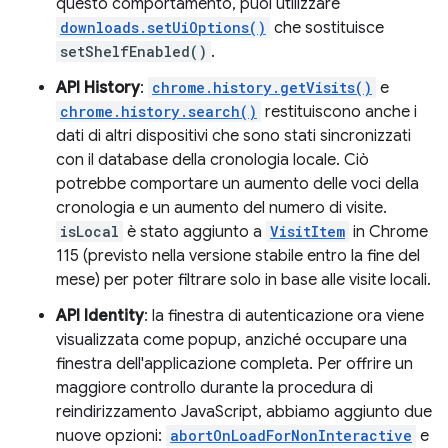
questo comportamento, puoi utilizzare
downloads.setUiOptions()
che sostituisce
setShelfEnabled()
.
API History
:
chrome.history.getVisits()
e
chrome.history.search()
restituiscono anche i
dati di altri dispositivi che sono stati sincronizzati
con il database della cronologia locale. Ciò
potrebbe comportare un aumento delle voci della
cronologia e un aumento del numero di visite.
isLocal
è stato aggiunto a
VisitItem
in Chrome
115 (previsto nella versione stabile entro la fine del
mese) per poter filtrare solo in base alle visite locali.
API Identity
: la finestra di autenticazione ora viene
visualizzata come popup, anziché occupare una
finestra dell'applicazione completa. Per offrire un
maggiore controllo durante la procedura di
reindirizzamento JavaScript, abbiamo aggiunto due
nuove opzioni:
abortOnLoadForNonInteractive
e