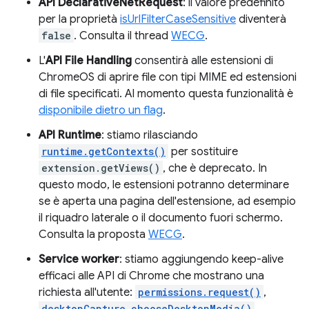
API DeclarativeNetRequest
: il valore predefinito
per la proprietà
isUrlFilterCaseSensitive
diventerà
false
. Consulta il thread
WECG
.
L'
API File Handling
consentirà alle estensioni di
ChromeOS di aprire file con tipi MIME ed estensioni
di file specificati. Al momento questa funzionalità è
disponibile dietro un flag
.
API Runtime
: stiamo rilasciando
runtime.getContexts()
per sostituire
extension.getViews()
, che è deprecato. In
questo modo, le estensioni potranno determinare
se è aperta una pagina dell'estensione, ad esempio
il riquadro laterale o il documento fuori schermo.
Consulta la proposta
WECG
.
Service worker
: stiamo aggiungendo keep-alive
efficaci alle API di Chrome che mostrano una
richiesta all'utente:
permissions.request()
,
desktopCapture.chooseDesktopMedia()