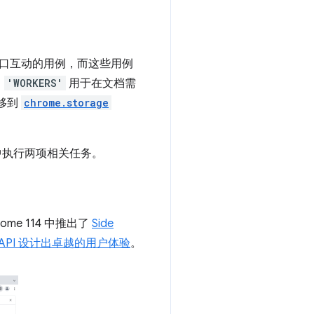
M 或窗口互动的用例，而这些用例
：
'WORKERS'
用于在文档需
移到
chrome.storage
档中执行两项相关任务。
e 114 中推出了
Side
nel API 设计出卓越的用户体验
。