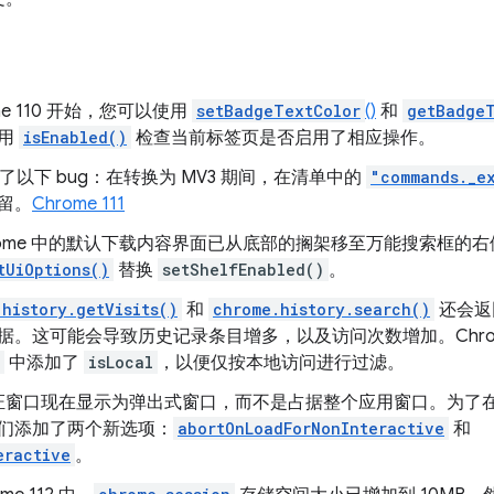
me 110 开始，您可以使用
setBadgeTextColor
()
和
getBadge
使用
isEnabled()
检查当前标签页是否启用了相应操作。
了以下 bug：在转换为 MV3 期间，在清单中的
"commands._e
留。
Chrome 111
rome 中的默认下载内容界面已从底部的搁架移至万能搜索框的
tUiOptions()
替换
setShelfEnabled()
。
.history.getVisits()
和
chrome.history.search()
还会返
。这可能会导致历史记录条目增多，以及访问次数增加。Chrom
中添加了
isLocal
，以便仅按本地访问进行过滤。
窗口现在显示为弹出式窗口，而不是占据整个应用窗口。为了在 Jav
们添加了两个新选项：
abortOnLoadForNonInteractive
和
eractive
。