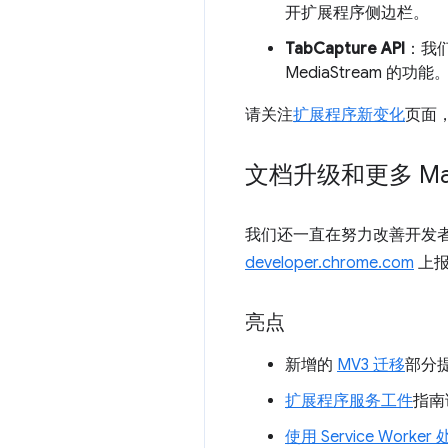
开扩展程序侧边栏。
TabCapture API
：我
MediaStream 的
请关注
扩展程序新变化
页面
文档升级和更多 Mani
我们还一直在努力改善开发
developer.chrome.com
上报
亮点
新增的
MV3 迁移
部分提
扩展程序服务工件
指南
使用 Service Worke