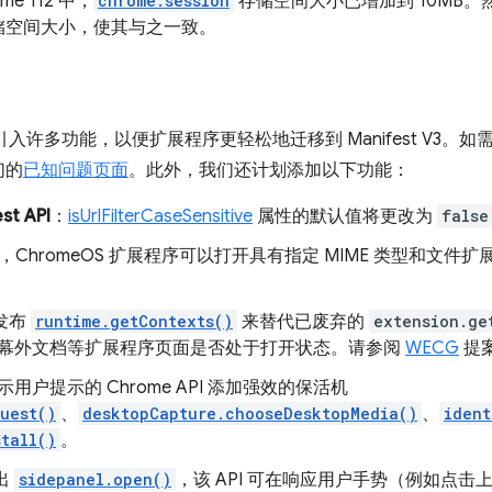
me 112 中，
chrome.session
存储空间大小已增加到 10MB。然后，
储空间大小，使其与之一致。
将引入许多功能，以便扩展程序更轻松地迁移到 Manifest V3。如
们的
已知问题页面
。此外，我们还计划添加以下功能：
st API
：
isUrlFilterCaseSensitive
属性的默认值将更改为
false
，ChromeOS 扩展程序可以打开具有指定 MIME 类型和文
发布
runtime.getContexts()
来替代已废弃的
extension.ge
幕外文档等扩展程序页面是否处于打开状态。请参阅
WECG
提
用户提示的 Chrome API 添加强效的保活机
quest()
、
desktopCapture.chooseDesktopMedia()
、
ident
tall()
。
出
sidepanel.open()
，该 API 可在响应用户手势（例如点