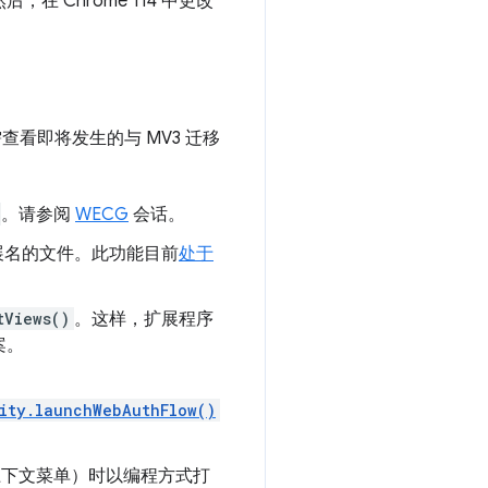
在 Chrome 114 中更改
需查看即将发生的与 MV3 迁移
。请参阅
WECG
会话。
件扩展名的文件。此功能目前
处于
tViews()
。这样，扩展程序
案。
ity.launchWebAuthFlow()
击上下文菜单）时以编程方式打