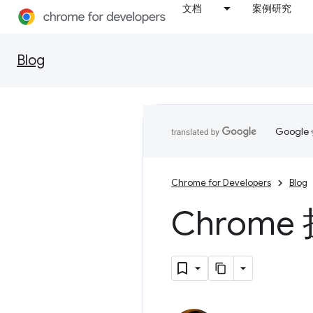
文档
案例研究
Blog
Goog
Chrome for Developers
Blog
Chrom