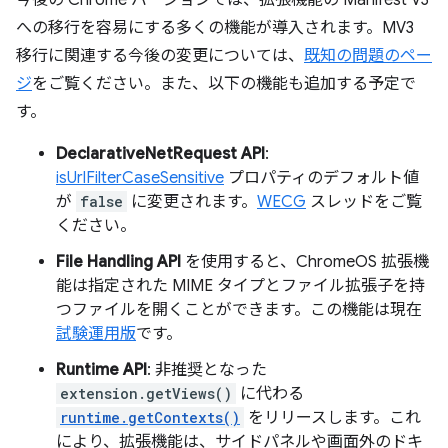
今後の Chrome バージョンでは、拡張機能の Manifest V3
への移行を容易にする多くの機能が導入されます。MV3
移行に関連する今後の変更については、
既知の問題のペー
ジ
をご覧ください。また、以下の機能も追加する予定で
す。
DeclarativeNetRequest API
:
isUrlFilterCaseSensitive
プロパティのデフォルト値
が
false
に変更されます。
WECG
スレッドをご覧
ください。
File Handling API
を使用すると、ChromeOS 拡張機
能は指定された MIME タイプとファイル拡張子を持
つファイルを開くことができます。この機能は現在
試験運用版
です。
Runtime API
: 非推奨となった
extension.getViews()
に代わる
runtime.getContexts()
をリリースします。これ
により、拡張機能は、サイドパネルや画面外のドキ