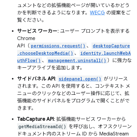
ュメントなどの拡張機能ページが開いているかどう
かを判断できるようになります。
WECG
の提案をご
覧ください。
サービス ワーカー
: ユーザー プロンプトを表示する
Chrome
API（
permissions.request()
、
desktopCapture
.chooseDesktopMedia()
、
identity.launchWebA
uthFlow()
、
management.uninstall()
）に強力な
キープアライブを追加します。
サイドパネル API
:
sidepanel.open()
がリリース
されます。この API を使用すると、コンテキスト メ
ニューのクリックなどのユーザー操作に応じて、拡
張機能のサイドパネルをプログラムで開くことがで
きます。
TabCapture API
: 拡張機能サービス ワーカーから
getMediaStreamId()
を呼び出し、オフスクリーン
ドキュメント内のストリーム ID から MediaStream