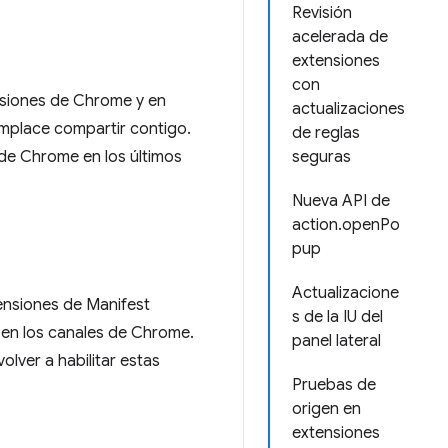
Revisión
acelerada de
extensiones
con
nsiones de Chrome y en
actualizaciones
mplace compartir contigo.
de reglas
 de Chrome en los últimos
seguras
Nueva API de
action.openPo
pup
Actualizacione
tensiones de Manifest
s de la IU del
 en los canales de Chrome.
panel lateral
lver a habilitar estas
Pruebas de
origen en
extensiones