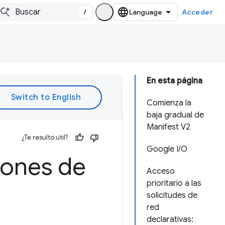
/
Acceder
En esta página
Comienza la
baja gradual de
Manifest V2
¿Te resultó útil?
Google I/O
iones de
Acceso
prioritario a las
solicitudes de
red
declarativas: