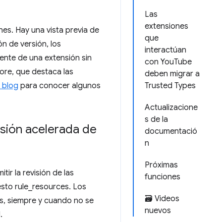
Las
extensiones
es. Hay una vista previa de
que
n de versión, los
interactúan
ente de una extensión sin
con YouTube
ore, que destaca las
deben migrar a
 blog
para conocer algunos
Trusted Types
Actualizacione
s de la
visión acelerada de
documentació
n
Próximas
r la revisión de las
funciones
esto rule_resources. Los
🗃️ Videos
os, siempre y cuando no se
nuevos
.