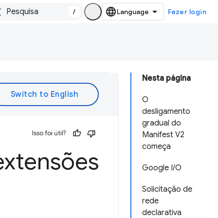
/
Fazer login
Nesta página
O
desligamento
gradual do
Isso foi útil?
Manifest V2
começa
extensões
Google I/O
Solicitação de
rede
declarativa