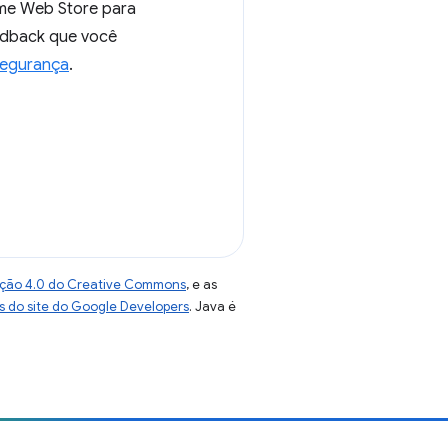
ome Web Store para
edback que você
segurança
.
uição 4.0 do Creative Commons
, e as
as do site do Google Developers
. Java é