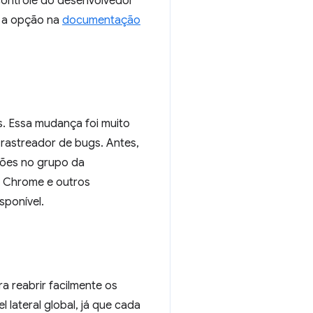
controle do desenvolvedor
r a opção na
documentação
s. Essa mudança foi muito
rastreador de bugs. Antes,
ssões no grupo da
o Chrome e outros
sponível.
a reabrir facilmente os
 lateral global, já que cada