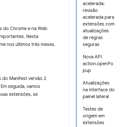
acelerada:
revisão
acelerada para
extensões com
ões do Chrome e na Web
atualizações
importantes. Nesta
de regras
e nos últimos três meses.
seguras
Nova API
action.openPo
pup
s do Manifest versão 2
Atualizações
. Em seguida, vamos
na interface do
ssas extensões, se
painel lateral
Testes de
origem em
extensões