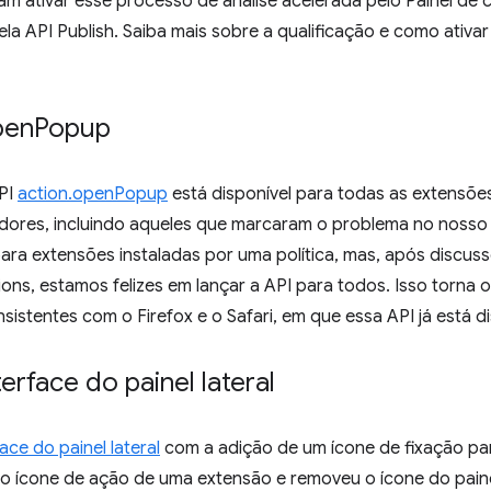
m ativar esse processo de análise acelerada pelo Painel de 
a API Publish. Saiba mais sobre a qualificação e como ativa
pen
Popup
API
action.openPopup
está disponível para todas as extensõe
edores, incluindo aqueles que marcaram o problema no nosso 
para extensões instaladas por uma política, mas, após discu
s, estamos felizes em lançar a API para todos. Isso torna 
tentes com o Firefox e o Safari, em que essa API já está di
erface do painel lateral
ace do painel lateral
com a adição de um ícone de fixação par
 ao ícone de ação de uma extensão e removeu o ícone do painel