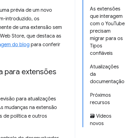
As extensões
á uma prévia de um novo
que interagem
m-introduzido, os
com o YouTube
rmente de uma extensão sem
precisam
 Web Store, que destaca as
migrar para os
agem do blog
para conferir
Tipos
confiáveis
Atualizações
da para extensões
da
documentação
Próximos
evisão para atualizações
recursos
 As mudanças na extensão
 de política e outros
🗃️ Vídeos
novos