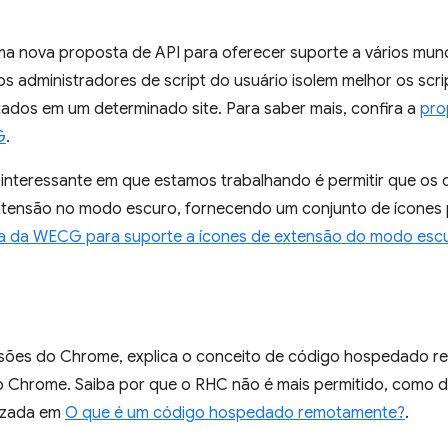
a nova proposta de API para oferecer suporte a vários mund
s administradores de script do usuário isolem melhor os scri
tados em um determinado site. Para saber mais, confira a
pro
G
.
 interessante em que estamos trabalhando é permitir que os
 extensão no modo escuro, fornecendo um conjunto de ícones
a da WECG para suporte a ícones de extensão do modo esc
nsões do Chrome, explica o conceito de código hospedado r
o Chrome. Saiba por que o RHC não é mais permitido, como de
lizada em
O que é um código hospedado remotamente?
.