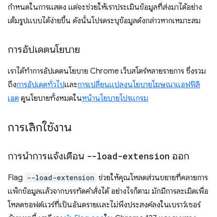
กำหนดในการแสดง แต่จะช่วยให้เราประเมินข้อมูลที่ส่งมาได้อย่าง
เต็มรูปแบบได้ง่ายขึ้น ดังนั้นโปรดระบุข้อมูลดังกล่าวหากเหมาะสม
การอัปเดตนโยบาย
เราได้ทําการอัปเดตนโยบาย Chrome เว็บสโตร์หลายรายการ ซึ่งรวม
ถึง
การอัปเดตทั่วไป
และ
การเปลี่ยนแปลงนโยบายโฆษณาแอฟฟิลิ
เอต
ดูนโยบายทั้งหมดใน
หน้านโยบายโปรแกรม
การเลิกใช้งาน
การนำการแจ้งเตือน
--load-extension
ออก
Flag
--load-extension
ช่วยให้คุณโหลดส่วนขยายที่คลายการ
แพ็กข้อมูลแล้วจากบรรทัดคำสั่งได้ อย่างไรก็ตาม มักมีการละเมิดเพื่อ
โหลดซอฟต์แวร์ที่เป็นอันตรายและไม่พึงประสงค์ลงในเบราว์เซอร์