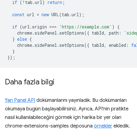
if
(
!
tab
.
url
)
return
;
const
url
=
new
URL
(
tab
.
url
);
if
(
url
.
origin
===
'https://example.com'
)
{
chrome
.
sidePanel
.
setOptions
({
tabId
,
path
:
'side
}
else
{
chrome
.
sidePanel
.
setOptions
({
tabId
,
enabled
:
fa
}
});
Daha fazla bilgi
Yan Panel API
dokümanlarını yayınladık. Bu dokümanları
okumaya bugün başlayabilirsiniz. Ayrıca, API'nin pratikte
nasıl kullanılabileceğini görmek için harika bir yer olan
chrome-extensions-samples deposuna
örnekler
ekledik.