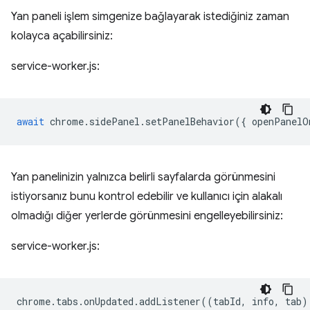
Yan paneli işlem simgenize bağlayarak istediğiniz zaman
kolayca açabilirsiniz:
service-worker.js:
await
chrome
.
sidePanel
.
setPanelBehavior
({
openPanelO
Yan panelinizin yalnızca belirli sayfalarda görünmesini
istiyorsanız bunu kontrol edebilir ve kullanıcı için alakalı
olmadığı diğer yerlerde görünmesini engelleyebilirsiniz:
service-worker.js:
chrome
.
tabs
.
onUpdated
.
addListener
((
tabId
,
info
,
tab
)