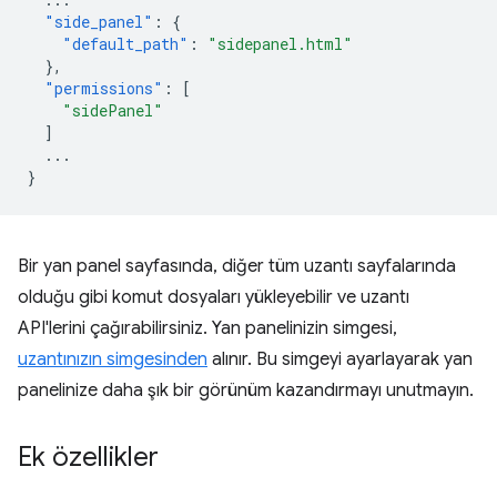
"side_panel"
:
{
"default_path"
:
"sidepanel.html"
},
"permissions"
:
[
"sidePanel"
]
...
}
Bir yan panel sayfasında, diğer tüm uzantı sayfalarında
olduğu gibi komut dosyaları yükleyebilir ve uzantı
API'lerini çağırabilirsiniz. Yan panelinizin simgesi,
uzantınızın simgesinden
alınır. Bu simgeyi ayarlayarak yan
panelinize daha şık bir görünüm kazandırmayı unutmayın.
Ek özellikler