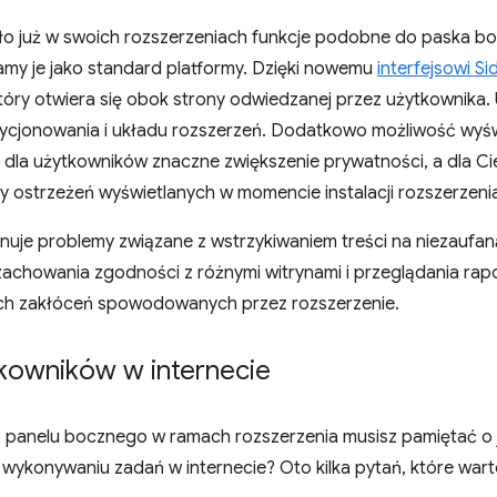
o już w swoich rozszerzeniach funkcje podobne do paska b
my je jako standard platformy. Dzięki nowemu
interfejsowi Si
który otwiera się obok strony odwiedzanej przez użytkownika
zycjonowania i układu rozszerzeń. Dodatkowo możliwość wyświ
 dla użytkowników znaczne zwiększenie prywatności, a dla C
by ostrzeżeń wyświetlanych w momencie instalacji rozszerzeni
inuje problemy związane z wstrzykiwaniem treści na niezaufan
zachowania zgodności z różnymi witrynami i przeglądania ra
h zakłóceń spowodowanych przez rozszerzenie.
kowników w internecie
panelu bocznego w ramach rozszerzenia musisz pamiętać o je
konywaniu zadań w internecie? Oto kilka pytań, które wart