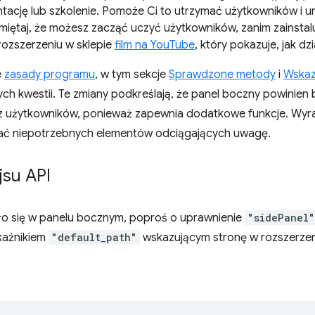
cję lub szkolenie. Pomoże Ci to utrzymać użytkowników i u
Pamiętaj, że możesz zacząć uczyć użytkowników, zanim zainstal
rozszerzeniu w sklepie
film na YouTube
, który pokazuje, jak dz
e
zasady programu
, w tym sekcje
Sprawdzone metody
i
Wskaz
tych kwestii. Te zmiany podkreślają, że panel boczny powinie
z użytkowników, ponieważ zapewnia dodatkowe funkcje. Wyraź
rać niepotrzebnych elementów odciągających uwagę.
jsu API
ło się w panelu bocznym, poproś o uprawnienie
"sidePanel"
kaźnikiem
"default_path"
wskazującym stronę w rozszerzen