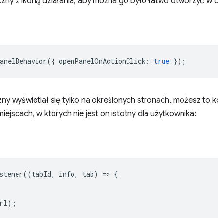
zny z ikoną działania, aby można go było łatwo otworzyć w
anelBehavior
({
openPanelOnActionClick
:
true
});
zny wyświetlał się tylko na określonych stronach, możesz to 
iejscach, w których nie jest on istotny dla użytkownika:
stener
((
tabId
,
info
,
tab
)
=
>
{
rl
);