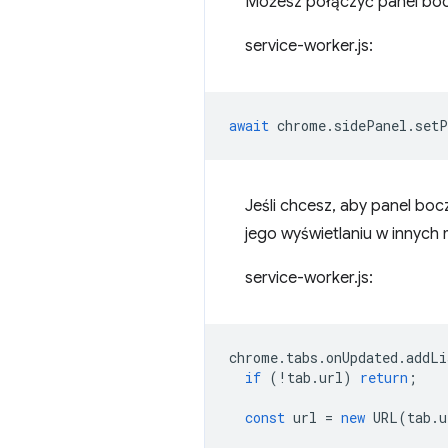
Możesz połączyć panel boc
service-worker.js:
await
chrome
.
sidePanel
.
setP
Jeśli chcesz, aby panel boc
jego wyświetlaniu w innych m
service-worker.js:
chrome
.
tabs
.
onUpdated
.
addLi
if
(
!
tab
.
url
)
return
;
const
url
=
new
URL
(
tab
.
u