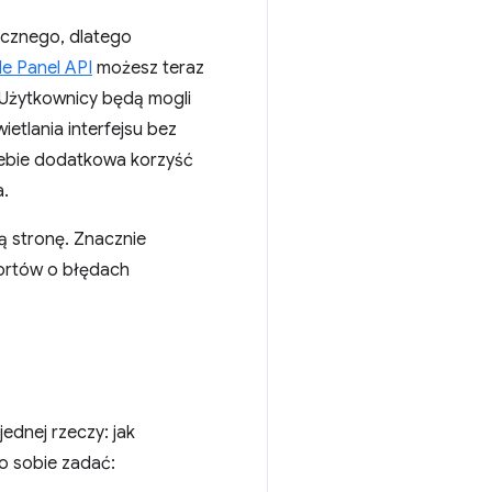
ocznego, dlatego
de Panel API
możesz teraz
. Użytkownicy będą mogli
etlania interfejsu bez
iebie dodatkowa korzyść
a.
ą stronę. Znacznie
portów o błędach
dnej rzeczy: jak
o sobie zadać: