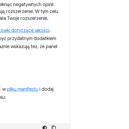
niknąć negatywnych opinii
ują rozszerzenie. W tym celu
iała Twoje rozszerzenie.
ówki dotyczące jakości
,
n być przydatnym dodatkiem
nie wskazują też, że panel
w
pliku manifestu
i dodaj
iu: