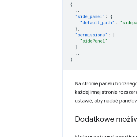
{
...
"side_panel"
:
{
"default_path"
:
"sidep
},
"permissions"
:
[
"sidePanel"
]
...
}
Na stronie panelu bocznego
każdej innej stronie rozsz
ustawić, aby nadać panelow
Dodatkowe możli