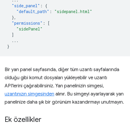
"side_panel"
:
{
"default_path"
:
"sidepanel.html"
},
"permissions"
:
[
"sidePanel"
]
...
}
Bir yan panel sayfasında, diğer tüm uzantı sayfalarında
olduğu gibi komut dosyaları yükleyebilir ve uzantı
API'lerini çağırabilirsiniz. Yan panelinizin simgesi,
uzantınızın simgesinden
alınır. Bu simgeyi ayarlayarak yan
panelinize daha şık bir görünüm kazandırmayı unutmayın.
Ek özellikler