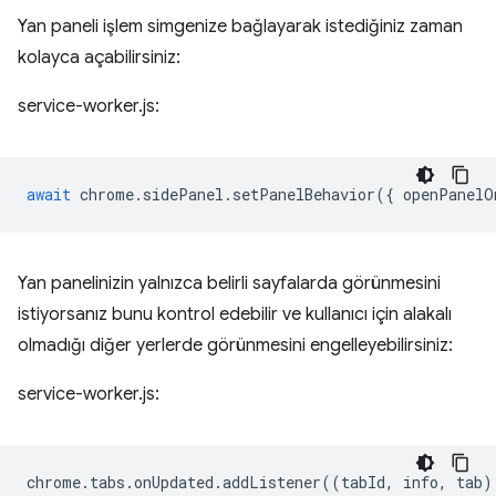
Yan paneli işlem simgenize bağlayarak istediğiniz zaman
kolayca açabilirsiniz:
service-worker.js:
await
chrome
.
sidePanel
.
setPanelBehavior
({
openPanelO
Yan panelinizin yalnızca belirli sayfalarda görünmesini
istiyorsanız bunu kontrol edebilir ve kullanıcı için alakalı
olmadığı diğer yerlerde görünmesini engelleyebilirsiniz:
service-worker.js:
chrome
.
tabs
.
onUpdated
.
addListener
((
tabId
,
info
,
tab
)