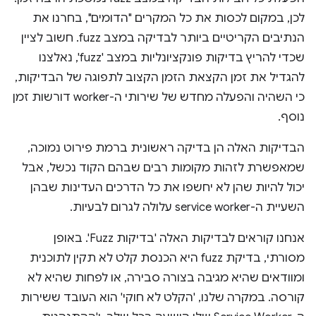
לכן, במקום לכסות את כל המקרים "הדומים", בחרנו את
הנתיבים הקריטיים ביותר לבדיקה במצב fuzz. חשוב לציין
שכדי להריץ בדיקות פונקציונליות במצב 'fuzz', נאלצנו
להגדיל את זמן הקצאת הזמן הקצוב לתפוגה של הבדיקות,
כי השהיה והפעלה מחדש של שירותי ה-worker דורשות זמן
נוסף.
הבדיקות האלה הן בדיקה ראשונית ברמת פירוט נמוכה,
שמאפשרת לזהות מקומות רבים שבהם הקוד נכשל, אבל
יכול להיות שהן לא יחשפו את כל הדרכים העדינות שבהן
השעיית ה-service worker עלולה לגרום לבעיות.
אנחנו קוראים לבדיקות האלה 'בדיקות Fuzz'. באופן
מסורתי, בדיקת fuzz היא הכנסת קלט לא תקין לתוכנית
ומוודאים שהיא מגיבה בצורה סבירה, או לפחות שהיא לא
קורסה. במקרה שלנו, 'הקלט לא חוקי' הוא העובד ששירות