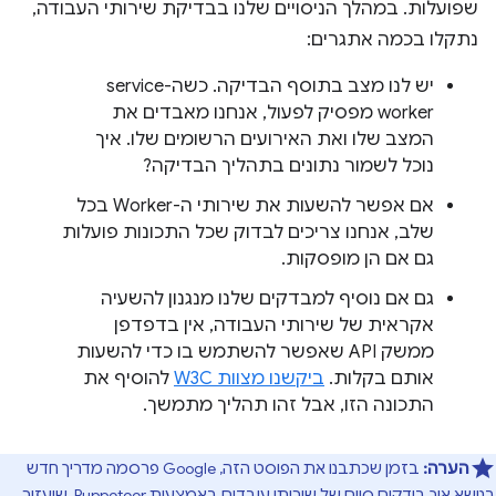
שפועלות. במהלך הניסויים שלנו בבדיקת שירותי העבודה,
נתקלו בכמה אתגרים:
יש לנו מצב בתוסף הבדיקה. כשה-service
worker מפסיק לפעול, אנחנו מאבדים את
המצב שלו ואת האירועים הרשומים שלו. איך
נוכל לשמור נתונים בתהליך הבדיקה?
אם אפשר להשעות את שירותי ה-Worker בכל
שלב, אנחנו צריכים לבדוק שכל התכונות פועלות
גם אם הן מופסקות.
גם אם נוסיף למבדקים שלנו מנגנון להשעיה
אקראית של שירותי העבודה, אין בדפדפן
ממשק API שאפשר להשתמש בו כדי להשעות
אותם בקלות.
ביקשנו מצוות W3C
להוסיף את
התכונה הזו, אבל זהו תהליך מתמשך.
הערה:
בזמן שכתבנו את הפוסט הזה, Google פרסמה מדריך חדש
בנושא
איך בודקים סיום של שירותי עובדים באמצעות Puppeteer
, שיעזור