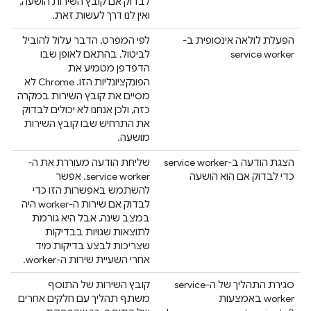
לבדוק אם קובץ השירות הושעה,
ואין לנו דרך לעשות זאת.
הפעלת לולאה אינסופית ב-
לפי המפרט, הדבר עלול להוביל
service worker
לביטול, בהתאם לאופן שבו
הדפדפן מטמיע את
הפונקציונליות הזו. Chrome לא
מסיים את קובץ השירות במקרה
כזה, ולכן אנחנו לא יכולים לבדוק
את התרחיש שבו קובץ השירות
מושעה.
הצגת הודעה ב-service worker
שליחת הודעה מעוררת את ה-
כדי לבדוק אם הוא הושעה
service worker. אפשר
להשתמש באפשרות הזו כדי
לבדוק אם שירות ה-worker היה
במצב שינה, אבל היא גורמת
לתוצאות שגויות בבדיקות
שצריכות לבצע בדיקות מיד
אחרי השעיית שירות ה-worker.
סגירת התהליך של ה-service
קובץ השירות של התוסף
worker באמצעות
משתף תהליך עם חלקים אחרים