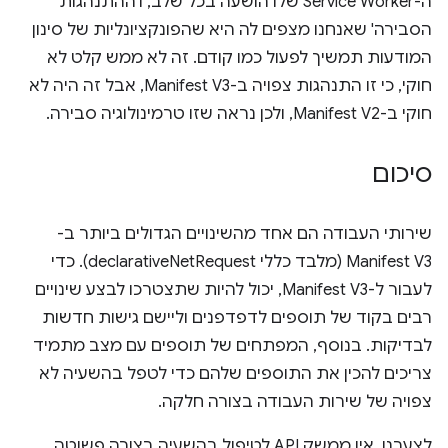
ה-Service Worker שלו הושעה בכל שלב, ו'ההתנהגות
הסבירה' שאנחנו מצפים לה היא שהפונקציונליות של סינון
המודעות תמשיך לפעול כמו קודם. זה לא ממש קלט לא
חוקי, כי זו התנהגות צפויה ב-Manifest V3, אבל זה היה לא
חוקי ב-Manifest V2, ולכן נראה שזו טרמינולוגיה סבירה.
סיכום
שירותי העבודה הם אחד מהשינויים הגדולים ביותר ב-
Manifest V3 (מלבד כללי declarativeNetRequest). כדי
לעבור ל-Manifest V3, יכול להיות שתצטרכו לבצע שינויים
רבים בקוד של תוספים לדפדפנים וליישם גישות חדשות
לבדיקות. בנוסף, המפתחים של תוספים עם מצב מתמיד
צריכים להכין את התוספים שלהם כדי לטפל בהשעיה לא
צפויה של שירות העבודה בצורה חלקה.
לצערנו, אין ממשק API לטיפול בהשעיה בצורה פשוטה