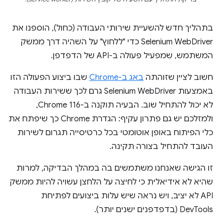
בתהליך חדש להשעיית שירותי העבודה (כחול), הוספנו את
Selenium WebDriver כדי "ללחוץ" על השהיה דרך ממשק
המשתמש, שמפעיל פעולה ב-API של הדפדפן.
חשוב לציין שזוהתה
באג ב-Chrome
שבו ביצוע הפעולה הזו
באמצעות Selenium WebDriver גרם לכך ששירות העבודה
לא יכול להתחיל שוב. הבעיה תוקנה ב-Chrome 116,
ולמזלכם יש גם פתרון עקיף: הגדרת Chrome כך שיפתח את
כלי הפיתוח באופן אוטומטי בכל כרטיסייה תגרום לשירות
העובד להתחיל בצורה תקינה.
זו הגישה שאנחנו משתמשים בה במהלך הבדיקה, למרות
שהיא לא אידיאלית כי לחיצה על הלחצן עשויה להיות ממשק
API לא יציב, ויש נראה שיש עלות ביצועים לפתיחת
DevTools (בדפדפנים ישנים יותר).