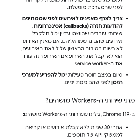
למערכת שלנו צריכות להיות מוכנות לקריאה
לפני שהמערכת מופעלת.
צריך לצרף מאזינים לאירועים לפני שממתינים
להודעות חזרה (callbacks) אסינכררוניות
.
שירותי עובדים שהושהו עדיין יכולים לקבל
אירועים שהם נרשמו אליהם. אם מאזין האירוע
לא רשום בסיבוב הראשון של לולאת האירועים,
הוא לא יקבל את האירוע אם האירוע הזה עורר
את ה-service worker.
סיום במצב חוסר פעילות
יכול להפריע למערכי
הזמן
לפני שהם מסתיימים.
מתי שירותי ה-Workers מושהים?
ב-Chrome 119, גילינו ששירותי ה-Workers מושהים:
אחרי 30 שניות ללא קבלת אירועים או קריאה
לממשקי API של תוספים.