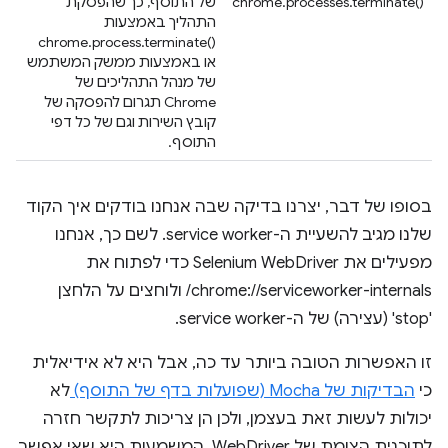
chrome.processes.terminate()‎
של התוסף, כך שהפסקת
התהליך באמצעות
chrome.process.terminate()‎
או באמצעות ממשק המשתמש
של מנהל התהליכים של
Chrome תגרום להפסקה של
קובץ השירות וגם של כל דפי
התוסף.
בסופו של דבר, יצרנו בדיקה שבה אנחנו בודקים איך הקוד
שלנו מגיב להשעיית ה-service worker. לשם כך, אנחנו
מפעילים את Selenium WebDriver כדי לפתוח את
chrome://serviceworker-internals/ ולוחצים על הלחצן
'stop' (עצירה) של ה-service worker.
זו האפשרות הטובה ביותר עד כה, אבל היא לא אידיאלית
כי
הבדיקות של Mocha (שפועלות בדף של התוסף)
לא
יכולות לעשות זאת בעצמן, ולכן הן צריכות לתקשר חזרה
לתוכנית הצומת של WebDriver. המשמעות היא שאי אפשר