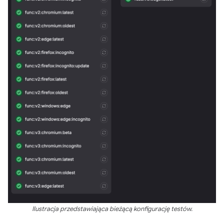
Ilustracja przedstawiająca bieżącą konfigurację testów.