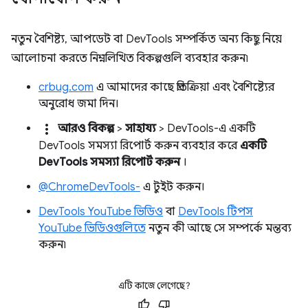
নতুন বৈশিষ্ট্য, আপডেট বা DevTools সম্পর্কিত অন্য কিছু নিয়ে
আলোচনা করতে নিম্নলিখিত বিকল্পগুলি ব্যবহার করুন৷
crbug.com
এ আমাদের কাছে প্রতিক্রিয়া এবং বৈশিষ্ট্যের
অনুরোধ জমা দিন।
more_vert
আরও বিকল্প
>
সাহায্য
> DevTools-এ একটি
DevTools সমস্যা রিপোর্ট করুন ব্যবহার করে
একটি
DevTools সমস্যা রিপোর্ট করুন
।
@ChromeDevTools-
এ টুইট করুন।
DevTools YouTube ভিডিও
বা
DevTools টিপস
YouTube ভিডিওগুলিতে
নতুন কী আছে সে সম্পর্কে মন্তব্য
করুন৷
এটি কাজে লেগেছে?