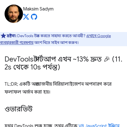
Maksim Sadym
দ্রষ্টব্য:
DevTools উন্নত করতে সাহায্য করতে আগ্রহী?
এখানে Google
ব্যবহারকারী গবেষণায়
অংশ নিতে সাইন আপ করুন।
Dev
Tools স্টার্টআপ এখন ~13% দ্রুত 🎉 (11
.
2s থেকে 10s পর্যন্ত)
TL;DR; একটি অপ্রয়োজনীয় সিরিয়ালাইজেশন অপসারণ করে
ফলাফল অর্জন করা হয়।
ওভারভিউ
যখন DevTools শুরু হচ্ছে, তখন এটিকে
V8 JavaScript ইঞ্জিনে