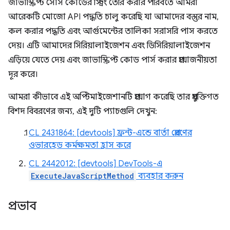
জাভাস্ক্রিপ্ট সোর্স কোডের স্ট্রিং তৈরি করার পরিবর্তে আমরা
আরেকটি মোজো API পদ্ধতি চালু করেছি যা আমাদের বস্তুর নাম,
কল করার পদ্ধতি এবং আর্গুমেন্টের তালিকা সরাসরি পাস করতে
দেয়। এটি আমাদের সিরিয়ালাইজেশন এবং ডিসিরিয়ালাইজেশন
এড়িয়ে যেতে দেয় এবং জাভাস্ক্রিপ্ট কোড পার্স করার প্রয়োজনীয়তা
দূর করে।
আমরা কীভাবে এই অপ্টিমাইজেশানটি প্রয়োগ করেছি তার প্রযুক্তিগত
বিশদ বিবরণের জন্য, এই দুটি প্যাচগুলি দেখুন:
CL 2431864: [devtools] ফ্রন্ট-এন্ডে বার্তা প্রেরণের
ওভারহেড কর্মক্ষমতা হ্রাস করে
CL 2442012: [devtools] DevTools-এ
ExecuteJavaScriptMethod
ব্যবহার করুন
প্রভাব