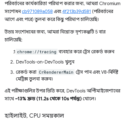
পরিবর্তনের কার্যকারিতা পরিমাপ করার জন্য, আমরা Chromium
সংশোধন
cb971089a058
এবং
4f213b39d581
(পরিবর্তনের
আগে এবং পরে) তুলনা করে কিছু পরিমাপ চালিয়েছি।
উভয় সংশোধনের জন্য, আমরা নিম্নোক্ত দৃশ্যকল্পটি 5 বার
চালিয়েছি:
chrome://tracing
ব্যবহার করে ট্রেস রেকর্ড করুন
DevTools-on-DevTools খুলুন
রেকর্ড করা
CrRendererMain
ট্রেস পান এবং V8-নির্দিষ্ট
মেট্রিক্স তুলনা করুন।
এই পরীক্ষাগুলির উপর ভিত্তি করে, DevTools অপ্টিমাইজেশানের
সাথে
~13% দ্রুত (11.2s থেকে 10s পর্যন্ত)
খোলে।
হাইলাইট
,
CPU সময়কাল