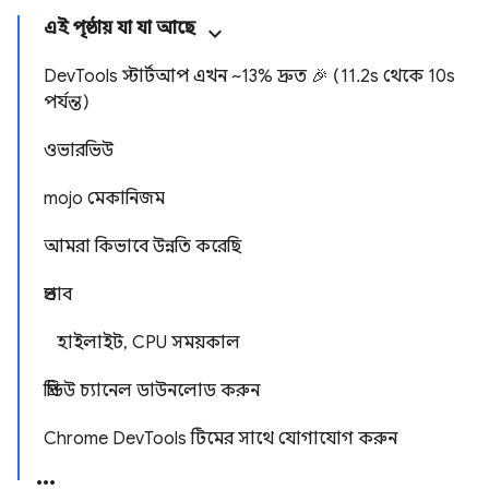
এই পৃষ্ঠায় যা যা আছে
DevTools স্টার্টআপ এখন ~13% দ্রুত 🎉 (11.2s থেকে 10s
পর্যন্ত)
ওভারভিউ
mojo মেকানিজম
আমরা কিভাবে উন্নতি করেছি
প্রভাব
হাইলাইট, CPU সময়কাল
প্রিভিউ চ্যানেল ডাউনলোড করুন
Chrome DevTools টিমের সাথে যোগাযোগ করুন