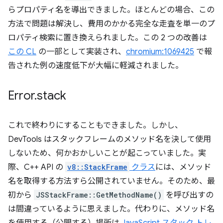
らプロパティ名を導出できました。ほとんどの場合、この
方法で問題は解決し、費用のかかる完全な走査を単一のプ
ロパティ検索に置き換えられました。この 2 つの改善は
この CL
の一部として実装され、
chromium:1069425
で報
告された例の速度低下が大幅に軽減されました。
Error
.
stack
これで終わりにすることもできました。しかし、
DevTools はスタックフレームのメソッド名を決して使用
しないため、何かおかしいことが起こっていました。実
際、C++ API の
v8::StackFrame
クラス
には、メソッド
名を取得する方法すら公開されていません。そのため、最
初から
JSStackFrame::GetMethodName()
を呼び出すの
は間違っているように思えました。代わりに、メソッド名
を使用する（公開する）場所は
JavaScript スタック トレ