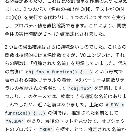
る必要があるため、これは比較的簡単な作業のように見え
ました。2 つのパス（名前の抽出が O(N)、テストが O(N
log(N))）を実行する代わりに、1 つのパスですべてを実行
し、プロパティ値を直接確認できます。これにより、関数
全体の実行時間が
2 ～ 10 倍
高速化されました。
2 つ目の検出結果はさらに興味深いものでした。これらの
関数は技術的には匿名関数ですが、V8 エンジンは、それ
らの関数に「推論された名前」を記録していました。
代入
の右側に
obj.foo = function() {...}
という形式で
表示される関数リテラルの場合、V8 パーサーは関数リテ
ラルの
推論された名前
として
"obj.foo"
を記憶します。
つまり、このケースでは、検索できる適切な名前はありま
せんでしたが、近い名前はありました。上記の
A.SDV =
function() {...}
の例では、推定された名前として
"A.SDV"
があり、最後のドットを見つけて、オブジェク
トのプロパティ
"SDV"
を探すことで、推定された名前か