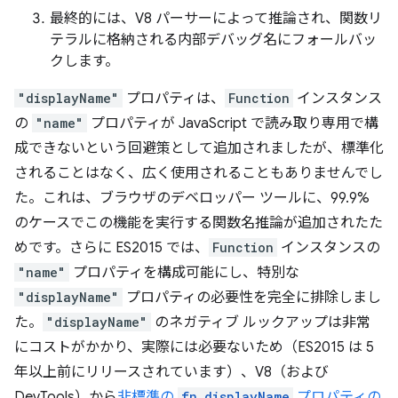
最終的には、V8 パーサーによって推論され、関数リ
テラルに格納される内部デバッグ名にフォールバッ
クします。
"displayName"
プロパティは、
Function
インスタンス
の
"name"
プロパティが JavaScript で読み取り専用で構
成できないという回避策として追加されましたが、標準化
されることはなく、広く使用されることもありませんでし
た。これは、ブラウザのデベロッパー ツールに、99.9%
のケースでこの機能を実行する関数名推論が追加されたた
めです。さらに ES2015 では、
Function
インスタンスの
"name"
プロパティを構成可能にし、特別な
"displayName"
プロパティの必要性を完全に排除しまし
た。
"displayName"
のネガティブ ルックアップは非常
にコストがかかり、実際には必要ないため（ES2015 は 5
年以上前にリリースされています）、V8（および
DevTools）から
非標準の
fn.displayName
プロパティの