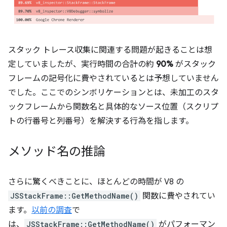
スタック トレース収集に関連する問題が起きることは想
定していましたが、実行時間の合計の約
90%
がスタック
フレームの記号化に費やされているとは予想していません
でした。ここでのシンボリケーションとは、未加工のスタ
ックフレームから関数名と具体的なソース位置（スクリプ
トの行番号と列番号）を解決する行為を指します。
メソッド名の推論
さらに驚くべきことに、ほとんどの時間が V8 の
JSStackFrame::GetMethodName()
関数に費やされてい
ます。
以前の調査
で
は、
JSStackFrame::GetMethodName()
がパフォーマン