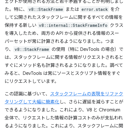
ェクトが使用される方法と若干矛盾することが判明しまし
た。特に、
v8::StackFrame
または
error.stack
を介
して公開されたスタックフレームに関するすべての情報を
保持する新しい
v8::internal::StackFrameInfo
クラス
を導入したため、両方の API から提供される情報のスー
パーセットが常に計算されるようになりました。つま
り、
v8::StackFrame
の使用（特に DevTools の場合）で
は、スタックフレームに関する情報がリクエストされると
すぐにメソッド名も計算されるようになりました。調べて
みると、DevTools は常にソースとスクリプト情報をすぐ
にリクエストしています。
この認識に基づいて、
スタックフレームの表現をリファク
タリングして大幅に簡素化
し、さらに遅延を減らすことが
できるようになりました。これにより、V8 と Chromium
全体で、リクエストした情報の計算コストのみが支払われ
るようになりました。これにより、スタックフレームに関