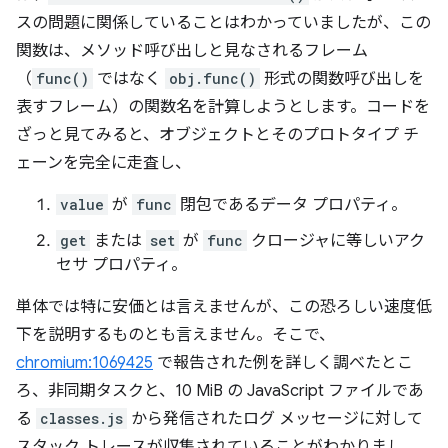
スの問題に関係していることはわかっていましたが、この
関数は、メソッド呼び出しと見なされるフレーム
（
func()
ではなく
obj.func()
形式の関数呼び出しを
表すフレーム）の関数名を計算しようとします。コードを
ざっと見てみると、オブジェクトとそのプロトタイプ チ
ェーンを完全に走査し、
value
が
func
閉包であるデータ プロパティ。
get
または
set
が
func
クロージャに等しいアク
セサ プロパティ。
単体では特に安価とは言えませんが、この恐ろしい速度低
下を説明するものとも言えません。そこで、
chromium:1069425
で報告された例を詳しく調べたとこ
ろ、非同期タスクと、10 MiB の JavaScript ファイルであ
る
classes.js
から発信されたログ メッセージに対して
スタック トレースが収集されていることがわかりまし