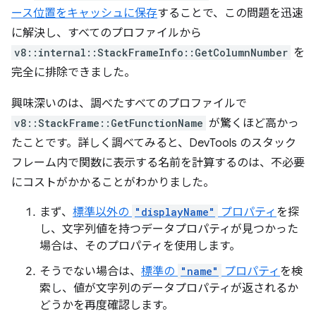
ース位置をキャッシュに保存
することで、この問題を迅速
に解決し、すべてのプロファイルから
v8::internal::StackFrameInfo::GetColumnNumber
を
完全に排除できました。
興味深いのは、調べたすべてのプロファイルで
v8::StackFrame::GetFunctionName
が驚くほど高かっ
たことです。詳しく調べてみると、DevTools のスタック
フレーム内で関数に表示する名前を計算するのは、不必要
にコストがかかることがわかりました。
まず、
標準以外の
"displayName"
プロパティ
を探
し、文字列値を持つデータプロパティが見つかった
場合は、そのプロパティを使用します。
そうでない場合は、
標準の
"name"
プロパティ
を検
索し、値が文字列のデータプロパティが返されるか
どうかを再度確認します。