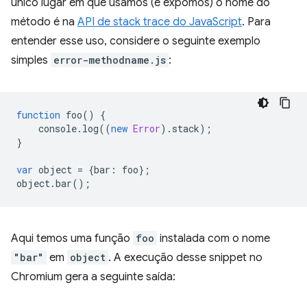
único lugar em que usamos (e expomos) o nome do
método é na
API de stack trace do JavaScript
. Para
entender esse uso, considere o seguinte exemplo
simples
error-methodname.js
:
function
foo
()
{
console
.
log
((
new
Error
).
stack
);
}
var
object
=
{
bar
:
foo
};
object
.
bar
();
Aqui temos uma função
foo
instalada com o nome
"bar"
em
object
. A execução desse snippet no
Chromium gera a seguinte saída: