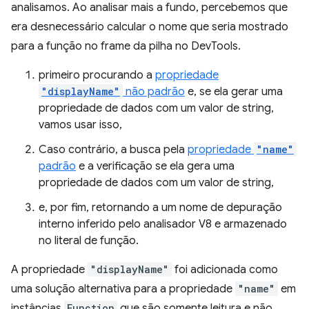
analisamos. Ao analisar mais a fundo, percebemos que
era desnecessário calcular o nome que seria mostrado
para a função no frame da pilha no DevTools.
primeiro procurando a
propriedade
"displayName"
não padrão
e, se ela gerar uma
propriedade de dados com um valor de string,
vamos usar isso,
Caso contrário, a busca pela
propriedade
"name"
padrão
e a verificação se ela gera uma
propriedade de dados com um valor de string,
e, por fim, retornando a um nome de depuração
interno inferido pelo analisador V8 e armazenado
no literal de função.
A propriedade
"displayName"
foi adicionada como
uma solução alternativa para a propriedade
"name"
em
instâncias
Function
que são somente leitura e não