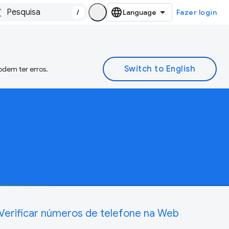
/
Fazer login
odem ter erros.
Verificar números de telefone na Web