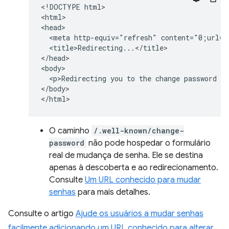
<!DOCTYPE html>

<html>

<head>

  <meta http-equiv="refresh" content="0;url=h
  <title>Redirecting...</title>

</head>

<body>

  <p>Redirecting you to the change password pa
</body>

O caminho
/.well-known/change-
password
não pode hospedar o formulário
real de mudança de senha. Ele se destina
apenas à descoberta e ao redirecionamento.
Consulte
Um URL conhecido para mudar
senhas
para mais detalhes.
Consulte o artigo
Ajude os usuários a mudar senhas
facilmente adicionando um URL conhecido para alterar