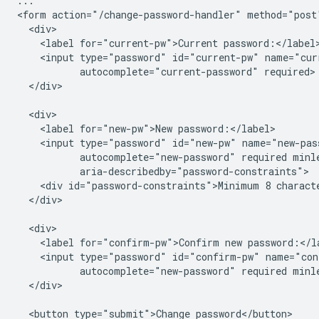
...

<form action="/change-password-handler" method="post"
  <div>

    <label for="current-pw">Current password:</label>
    <input type="password" id="current-pw" name="curr
           autocomplete="current-password" required>

  </div>

  <div>

    <label for="new-pw">New password:</label>

    <input type="password" id="new-pw" name="new-pass
           autocomplete="new-password" required minle
           aria-describedby="password-constraints">

    <div id="password-constraints">Minimum 8 characte
  </div>

  <div>

    <label for="confirm-pw">Confirm new password:</la
    <input type="password" id="confirm-pw" name="con
           autocomplete="new-password" required minle
  </div>

  <button type="submit">Change password</button>
