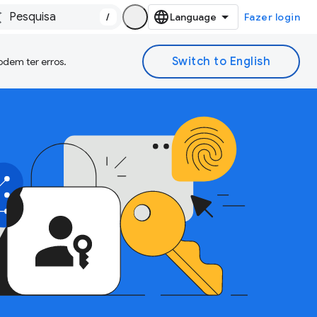
/
Fazer login
odem ter erros.