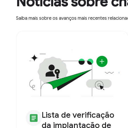
Notícias sobre c
Saiba mais sobre os avanços mais recentes relacion
Lista de verificação
article
da implantação de