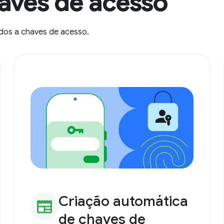
haves de acesso
ados a chaves de acesso.
Criação automática
newspaper
de chaves de