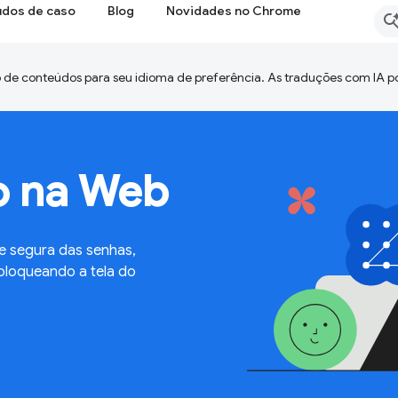
udos de caso
Blog
Novidades no Chrome
 de conteúdos para seu idioma de preferência. As traduções com IA p
o na Web
 e segura das senhas,
bloqueando a tela do