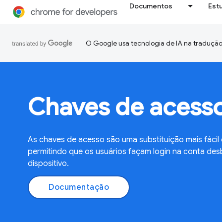
Documentos
Est
O Google usa tecnologia de IA na tradução
Chaves de acess
As chaves de acesso são uma substituição mais fácil
permitindo que os usuários façam login na conta des
dispositivo.
Documentação