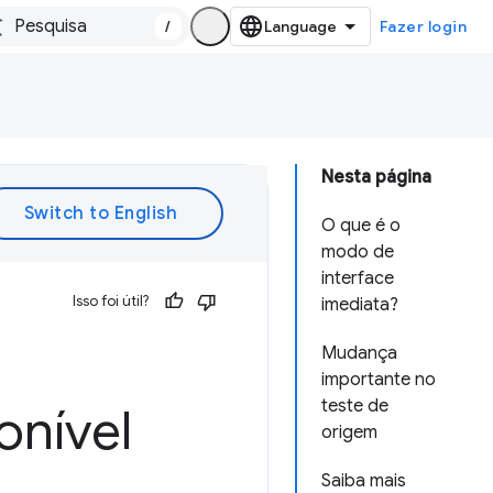
/
Fazer login
Nesta página
O que é o
modo de
interface
Isso foi útil?
imediata?
Mudança
importante no
teste de
onível
origem
Saiba mais