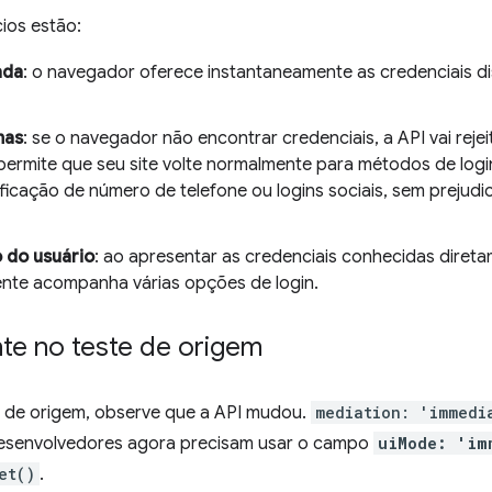
cios estão:
ada
: o navegador oferece instantaneamente as credenciais di
mas
: se o navegador não encontrar credenciais, a API vai rejei
 permite que seu site volte normalmente para métodos de logi
ificação de número de telefone ou logins sociais, sem prejudi
 do usuário
: ao apresentar as credenciais conhecidas direta
nte acompanha várias opções de login.
te no teste de origem
e de origem, observe que a API mudou.
mediation: 'immedi
 desenvolvedores agora precisam usar o campo
uiMode: 'im
et()
.