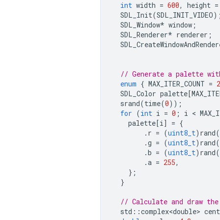
int
width
=
600
,
height
=
SDL_Init
(
SDL_INIT_VIDEO
)
SDL_Window
*
window
;
SDL_Renderer
*
renderer
;
SDL_CreateWindowAndRender
// Generate a palette wit
enum
{
MAX_ITER_COUNT
=
SDL_Color
palette
[
MAX_ITE
srand
(
time
(
0
));
for
(
int
i
=
0
;
i
 < 
MAX_
palette
[
i
]
=
{
.
r
=
(
uint8_t
)
rand
(
.
g
=
(
uint8_t
)
rand
(
.
b
=
(
uint8_t
)
rand
(
.
a
=
255
,
};
}
// Calculate and draw the
std
::
complex<double>
cent