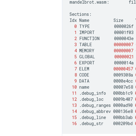
mandelbrot.wasm:
fil
Sections:

Idx
Name
Size
0
TYPE
0000026f
1
IMPORT
00001f03
2
FUNCTION
0000043e
3
TABLE
00000007
4
MEMORY
00000007
5
GLOBAL
00000021
6
EXPORT
0000014a
7
ELEM
00000457
8
CODE
0009308a
9
DATA
0000e4cc
10
name
00007e58
11
.debug_info
000bb1c9
12
.debug_loc
0009b407
13
.debug_ranges
0000ad90
14
.debug_abbrev
000136e8
15
.debug_line
000bb3ab
16
.debug_str
000209bd