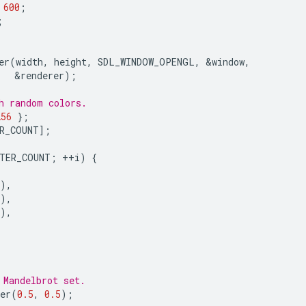
600
;
;
er
(
width
,
height
,
SDL_WINDOW_OPENGL
,
&
window
,
&
renderer
);
h random colors.
256
};
R_COUNT
];
ITER_COUNT
;
++
i
)
{
),
),
),
 Mandelbrot set.
er
(
0.5
,
0.5
);