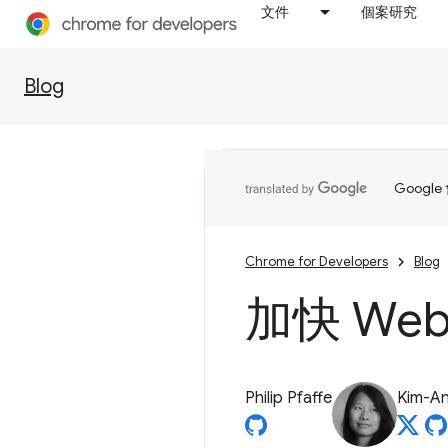
文件
個案研究
Blog
Goog
Chrome for Developers
Blog
加快 We
Philip Pfaffe
Kim-An