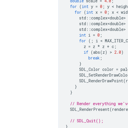
double
scale
=
4.0
;
for
(
int
y
=
0
;
y
 < 
heigh
for
(
int
x
=
0
;
x
 < 
wid
std
::
complex<double>
std
::
complex<double>
std
::
complex<double>
int
i
=
0
;
for
(;
i
 < 
MAX_ITER_
z
=
z
*
z
+
c
;
if
(
abs
(
z
)
 > 
2.0
)
break
;
}
SDL_Color
color
=
pal
SDL_SetRenderDrawColo
SDL_RenderDrawPoint
(
r
}
}
// Render everything we'v
SDL_RenderPresent
(
rendere
// SDL_Quit();
}