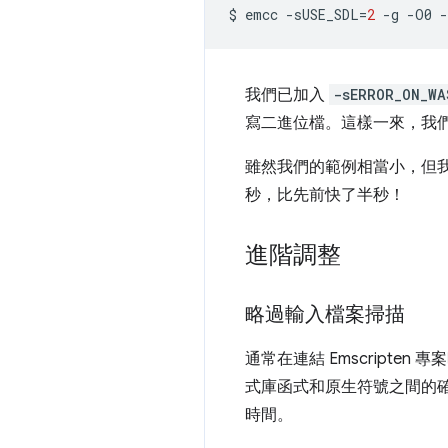
$
emcc
-sUSE_SDL
=
2
-g
-O0
-
我們已加入
-sERROR_ON_WA
寫二進位檔。這樣一來，我
雖然我們的範例相當小，但我們
秒，比先前快了半秒！
進階調整
略過輸入檔案掃描
通常在連結 Emscripten 專
式庫函式和原生符號之間的
時間。