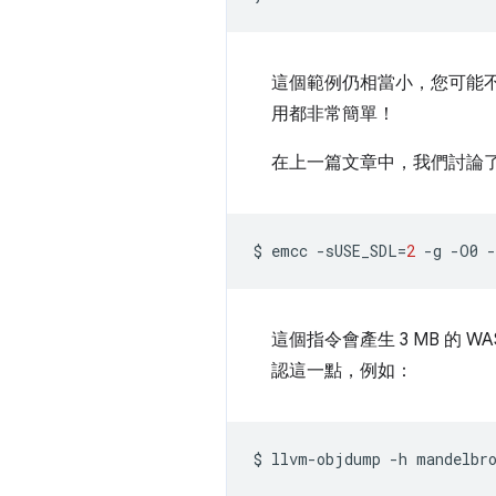
這個範例仍相當小，您可能
用都非常簡單！
在上一篇文章中，我們討論
$
emcc
-sUSE_SDL
=
2
-g
-O0
-
這個指令會產生 3 MB 的
認這一點，例如：
$
llvm-objdump
-h
mandelbro