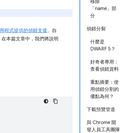
移除
「name」部
分
偵錯分裂
ly 應用程式提供的偵錯支援
。自
。在本篇文章中，我們將說明
什麼是
DWARF 5？
好奇者專用：
查看偵錯資料
重點摘要：使
用偵錯分割的
優點為何？
下載預覽管道
與 Chrome 開
發人員工具團隊