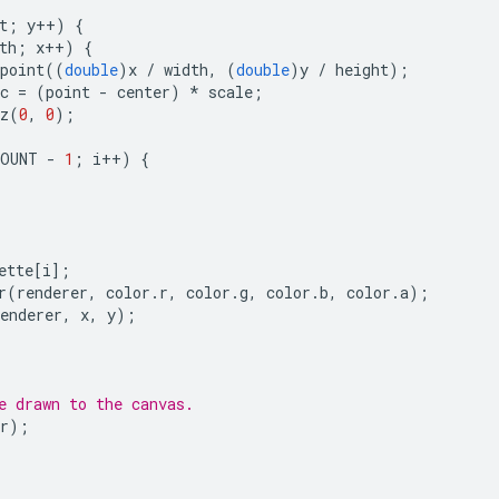
t
;
y
++
)
{
th
;
x
++
)
{
point
((
double
)
x
/
width
,
(
double
)
y
/
height
);
c
=
(
point
-
center
)
*
scale
;
z
(
0
,
0
);
COUNT
-
1
;
i
++
)
{
ette
[
i
];
r
(
renderer
,
color
.
r
,
color
.
g
,
color
.
b
,
color
.
a
);
enderer
,
x
,
y
);
e drawn to the canvas.
r
);