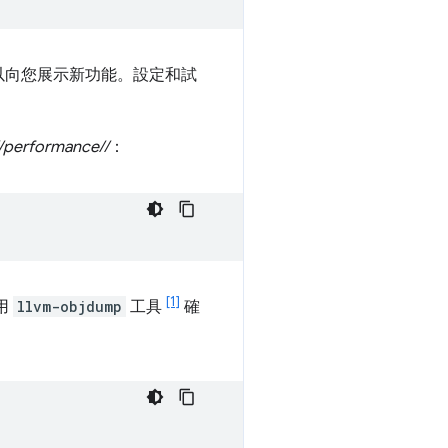
以向您展示新功能。設定和試
//performance//
：
[1]
用
llvm-objdump
工具
確