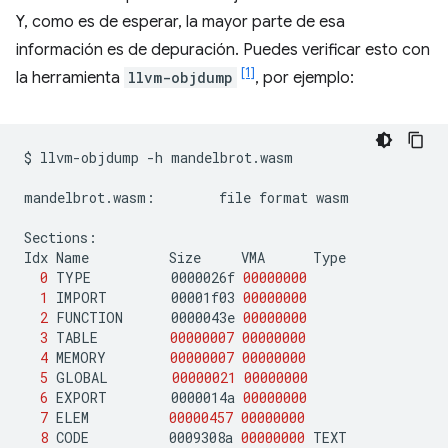
Y, como es de esperar, la mayor parte de esa
información es de depuración. Puedes verificar esto con
[1]
la herramienta
llvm-objdump
, por ejemplo:
$
llvm-objdump
-h
mandelbrot.wasm

mandelbrot.wasm:
file
format
wasm

Sections:

Idx
Name
Size
VMA
0
TYPE
0000026f
00000000
1
IMPORT
00001f03
00000000
2
FUNCTION
0000043e
00000000
3
TABLE
00000007
00000000
4
MEMORY
00000007
00000000
5
GLOBAL
00000021
00000000
6
EXPORT
0000014a
00000000
7
ELEM
00000457
00000000
8
CODE
0009308a
00000000