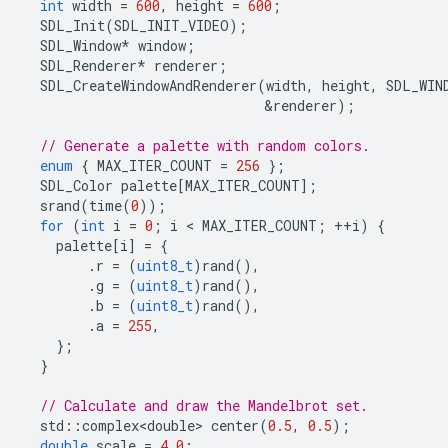
int
width
=
600
,
height
=
600
;
SDL_Init
(
SDL_INIT_VIDEO
);
SDL_Window
*
window
;
SDL_Renderer
*
renderer
;
SDL_CreateWindowAndRenderer
(
width
,
height
,
SDL_WIN
&
renderer
);
// Generate a palette with random colors.
enum
{
MAX_ITER_COUNT
=
256
};
SDL_Color
palette
[
MAX_ITER_COUNT
];
srand
(
time
(
0
));
for
(
int
i
=
0
;
i
 < 
MAX_ITER_COUNT
;
++
i
)
{
palette
[
i
]
=
{
.
r
=
(
uint8_t
)
rand
(),
.
g
=
(
uint8_t
)
rand
(),
.
b
=
(
uint8_t
)
rand
(),
.
a
=
255
,
};
}
// Calculate and draw the Mandelbrot set.
std
::
complex<double>
center
(
0.5
,
0.5
);
double
scale
=
4.0
;