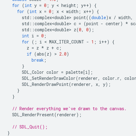
for
(
int
y
=
0
;
y
 < 
height
;
y
++
)
{
for
(
int
x
=
0
;
x
 < 
width
;
x
++
)
{
std
::
complex<double>
point
((
double
)
x
/
width
,
std
::
complex<double>
c
=
(
point
-
center
)
*
sc
std
::
complex<double>
z
(
0
,
0
);
int
i
=
0
;
for
(;
i
 < 
MAX_ITER_COUNT
-
1
;
i
++
)
{
z
=
z
*
z
+
c
;
if
(
abs
(
z
)
 > 
2.0
)
break
;
}
SDL_Color
color
=
palette
[
i
];
SDL_SetRenderDrawColor
(
renderer
,
color
.
r
,
colo
SDL_RenderDrawPoint
(
renderer
,
x
,
y
);
}
}
// Render everything we've drawn to the canvas.
SDL_RenderPresent
(
renderer
);
// SDL_Quit();
}