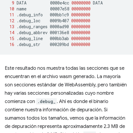
9
DATA
0000e4cc
00000000
10
name
00007e58
00000000
11
.debug_info
000bb1c9
00000000
12
.debug_loc
0009b407
00000000
13
.debug_ranges
0000ad90
00000000
14
.debug_abbrev
000136e8
00000000
15
.debug_line
000bb3ab
00000000
16
.debug_str
000209bd
00000000
Este resultado nos muestra todas las secciones que se
encuentran en el archivo wasm generado. La mayoría
son secciones estándar de WebAssembly, pero también
hay varias secciones personalizadas cuyo nombre
comienza con
.debug_
. Ahí es donde el binario
contiene nuestra información de depuración. Si
sumamos todos los tamaños, vemos que la información
de depuración representa aproximadamente 2.3 MB de