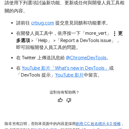
請使用下列選項討論新功能、更新或任何與開發人員工具相
關的內容。
請前往
crbug.com
提交意見回饋和功能要求。
more_vert
在開發人員工具中，依序按一下「more_vert」
更
多選項
>「Help」
>「Report a DevTools issue」
，
即可回報開發人員工具的問題。
在 Twitter 上傳送訊息給
@ChromeDevTools
。
在
YouTube 影片「What's new in DevTools」
或
「DevTools 提示」
YouTube 影片
中留言。
這對你有幫助嗎？
除非另有註明，否則本頁面中的內容是採用
創用 CC 姓名標示 4.0 授權
，