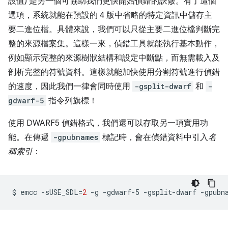
設值) 是另一個可協助我們更快開始偵錯的訣竅。有了這個
選項，系統就能在預設的 4 版中省略的特定資訊中儲存主
要二進位檔。具體來說，我們可以只從主要二進位檔判斷完
整的來源檔案集。這樣一來，偵錯工具就能執行基本動作，
例如顯示完整的來源樹狀結構和設定中斷點，而無需載入及
剖析完整的符號資料。這樣就能加快使用分割符號進行偵錯
的速度，因此我們一律會同時使用
-gsplit-dwarf
和
-
gdwarf-5
指令列旗標！
使用 DWARF5 偵錯格式，我們還可以存取另一項實用功
能。在傳遞
-gpubnames
標記時，會在偵錯資料中引入
名
稱索引
：
$
emcc
-sUSE_SDL
=
2
-g
-gdwarf-5
-gsplit-dwarf
-gpubn