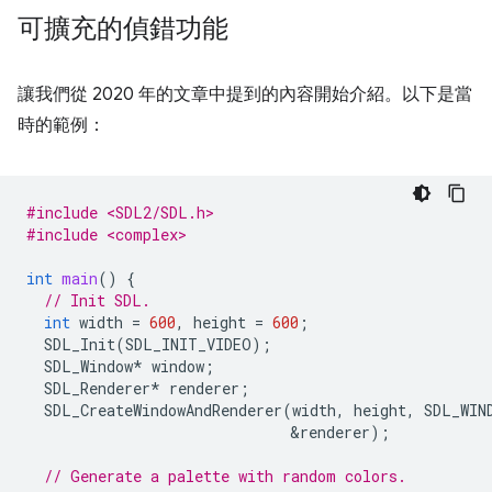
可擴充的偵錯功能
讓我們從 2020 年的文章中提到的內容開始介紹。以下是當
時的範例：
#include <SDL2/SDL.h>
#include <complex>
int
main
()
{
// Init SDL.
int
width
=
600
,
height
=
600
;
SDL_Init
(
SDL_INIT_VIDEO
);
SDL_Window
*
window
;
SDL_Renderer
*
renderer
;
SDL_CreateWindowAndRenderer
(
width
,
height
,
SDL_WIN
&
renderer
);
// Generate a palette with random colors.