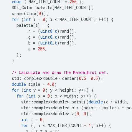
enum
{
MAX_ITER_COUNT
=
256
};
SDL_Color
palette
[
MAX_ITER_COUNT
];
srand
(
time
(
0
));
for
(
int
i
=
0
;
i
 < 
MAX_ITER_COUNT
;
++
i
)
{
palette
[
i
]
=
{
.
r
=
(
uint8_t
)
rand
(),
.
g
=
(
uint8_t
)
rand
(),
.
b
=
(
uint8_t
)
rand
(),
.
a
=
255
,
};
}
// Calculate and draw the Mandelbrot set.
std
::
complex<double>
center
(
0.5
,
0.5
);
double
scale
=
4.0
;
for
(
int
y
=
0
;
y
 < 
height
;
y
++
)
{
for
(
int
x
=
0
;
x
 < 
width
;
x
++
)
{
std
::
complex<double>
point
((
double
)
x
/
width
,
std
::
complex<double>
c
=
(
point
-
center
)
*
sc
std
::
complex<double>
z
(
0
,
0
);
int
i
=
0
;
for
(;
i
 < 
MAX_ITER_COUNT
-
1
;
i
++
)
{
z
=
z
*
z
+
c
;