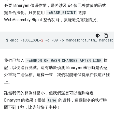
必要 Binaryen 傳遞作業，是將涉及 64 位元整數值的函式
簽章合法化。只要使用
-sWASM_BIGINT
選擇
WebAssembly BigInt 整合功能，就能避免這種情況。
$
emcc
-sUSE_SDL
=
2
-g
-O0
-o
mandelbrot.html
mandelb
我們已加入
-sERROR_ON_WASM_CHANGES_AFTER_LINK
標
記，以便進行測試。這有助於偵測 Binaryen 執行時是否意
外重寫二進位檔。這樣一來，我們就能確保持續在快速路徑
上。
雖然我們的範例相當小，但我們還是可以看到略過
Binaryen 的效果！根據
time
的資料，這個指令的執行時
間不到 1 秒，比先前快了半秒！