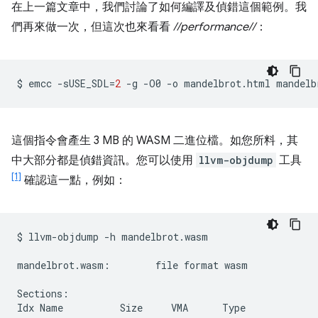
在上一篇文章中，我們討論了如何編譯及偵錯這個範例。我
們再來做一次，但這次也來看看
//performance//
：
$
emcc
-sUSE_SDL
=
2
-g
-O0
-o
mandelbrot.html
mandelb
這個指令會產生 3 MB 的 WASM 二進位檔。如您所料，其
中大部分都是偵錯資訊。您可以使用
llvm-objdump
工具
[1]
確認這一點，例如：
$
llvm-objdump
-h
mandelbrot.wasm

mandelbrot.wasm:
file
format
wasm

Sections:

Idx
Name
Size
VMA