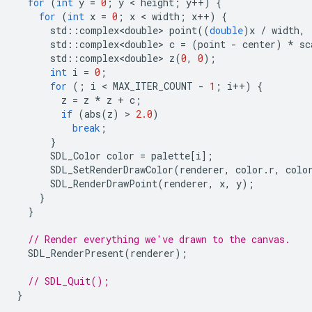
for
(
int
y
=
0
;
y
 < 
height
;
y
++
)
{
for
(
int
x
=
0
;
x
 < 
width
;
x
++
)
{
std
::
complex<double>
point
((
double
)
x
/
width
,
std
::
complex<double>
c
=
(
point
-
center
)
*
sc
std
::
complex<double>
z
(
0
,
0
);
int
i
=
0
;
for
(;
i
 < 
MAX_ITER_COUNT
-
1
;
i
++
)
{
z
=
z
*
z
+
c
;
if
(
abs
(
z
)
 > 
2.0
)
break
;
}
SDL_Color
color
=
palette
[
i
];
SDL_SetRenderDrawColor
(
renderer
,
color
.
r
,
colo
SDL_RenderDrawPoint
(
renderer
,
x
,
y
);
}
}
// Render everything we've drawn to the canvas.
SDL_RenderPresent
(
renderer
);
// SDL_Quit();
}