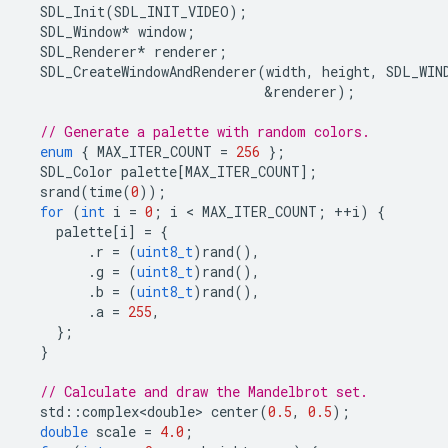
SDL_Init
(
SDL_INIT_VIDEO
);
SDL_Window
*
window
;
SDL_Renderer
*
renderer
;
SDL_CreateWindowAndRenderer
(
width
,
height
,
SDL_WIN
&
renderer
);
// Generate a palette with random colors.
enum
{
MAX_ITER_COUNT
=
256
};
SDL_Color
palette
[
MAX_ITER_COUNT
];
srand
(
time
(
0
));
for
(
int
i
=
0
;
i
 < 
MAX_ITER_COUNT
;
++
i
)
{
palette
[
i
]
=
{
.
r
=
(
uint8_t
)
rand
(),
.
g
=
(
uint8_t
)
rand
(),
.
b
=
(
uint8_t
)
rand
(),
.
a
=
255
,
};
}
// Calculate and draw the Mandelbrot set.
std
::
complex<double>
center
(
0.5
,
0.5
);
double
scale
=
4.0
;