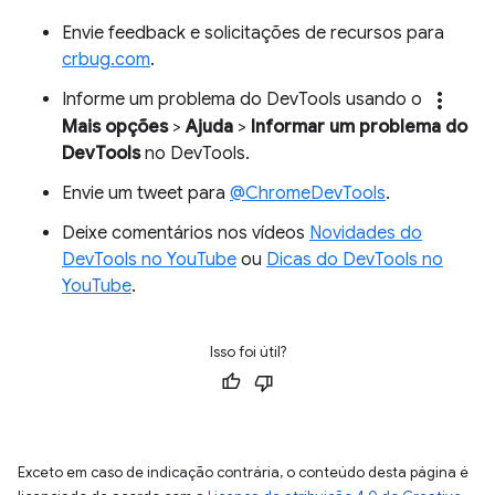
Envie feedback e solicitações de recursos para
crbug.com
.
more_vert
Informe um problema do DevTools usando o
Mais opções
>
Ajuda
>
Informar um problema do
DevTools
no DevTools.
Envie um tweet para
@ChromeDevTools
.
Deixe comentários nos vídeos
Novidades do
DevTools no YouTube
ou
Dicas do DevTools no
YouTube
.
Isso foi útil?
Exceto em caso de indicação contrária, o conteúdo desta página é