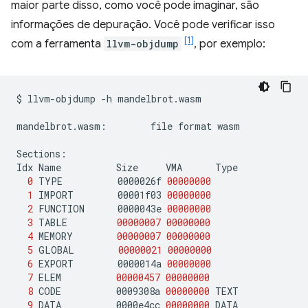
maior parte disso, como você pode imaginar, são
informações de depuração. Você pode verificar isso
[1]
com a ferramenta
llvm-objdump
, por exemplo:
$
llvm-objdump
-h
mandelbrot.wasm

mandelbrot.wasm:
file
format
wasm

Sections:

Idx
Name
Size
VMA
0
TYPE
0000026f
00000000
1
IMPORT
00001f03
00000000
2
FUNCTION
0000043e
00000000
3
TABLE
00000007
00000000
4
MEMORY
00000007
00000000
5
GLOBAL
00000021
00000000
6
EXPORT
0000014a
00000000
7
ELEM
00000457
00000000
8
CODE
0009308a
00000000
9
DATA
0000e4cc
00000000