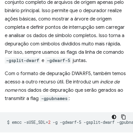
conjunto completo de arquivos de origem apenas pelo
binário principal. Isso permite que o depurador realize
ações básicas, como mostrar a árvore de origem
completa e definir pontos de interrupção sem carregar
e analisar os dados de símbolo completos. Isso torna a
depuração com símbolos divididos muito mais rápida.
Por isso, sempre usamos as flags da linha de comando
-gsplit-dwarf
e
-gdwarf-5
juntas.
Com o formato de depuração DWARF5, também temos
acesso a outro recurso útil. Ele introduz um
índice de
nome
nos dados de depuração que serão gerados ao
transmitir a flag
-gpubnames
:
$
emcc
-sUSE_SDL
=
2
-g
-gdwarf-5
-gsplit-dwarf
-gpubn