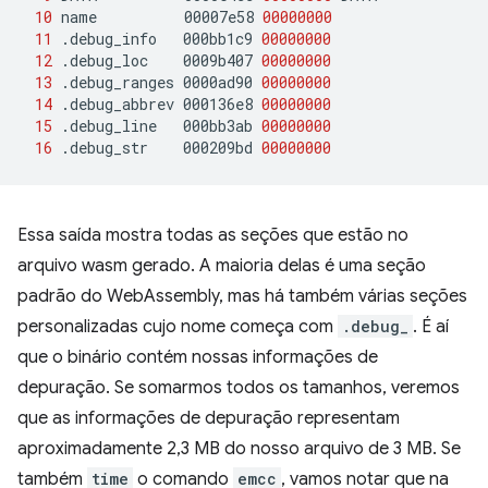
10
name
00007e58
00000000
11
.debug_info
000bb1c9
00000000
12
.debug_loc
0009b407
00000000
13
.debug_ranges
0000ad90
00000000
14
.debug_abbrev
000136e8
00000000
15
.debug_line
000bb3ab
00000000
16
.debug_str
000209bd
00000000
Essa saída mostra todas as seções que estão no
arquivo wasm gerado. A maioria delas é uma seção
padrão do WebAssembly, mas há também várias seções
personalizadas cujo nome começa com
.debug_
. É aí
que o binário contém nossas informações de
depuração. Se somarmos todos os tamanhos, veremos
que as informações de depuração representam
aproximadamente 2,3 MB do nosso arquivo de 3 MB. Se
também
time
o comando
emcc
, vamos notar que na