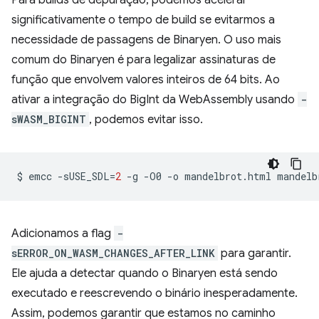
Para builds de depuração, podemos acelerar
significativamente o tempo de build se evitarmos a
necessidade de passagens de Binaryen. O uso mais
comum do Binaryen é para legalizar assinaturas de
função que envolvem valores inteiros de 64 bits. Ao
ativar a integração do BigInt da WebAssembly usando
-
sWASM_BIGINT
, podemos evitar isso.
$
emcc
-sUSE_SDL
=
2
-g
-O0
-o
mandelbrot.html
mandelb
Adicionamos a flag
-
sERROR_ON_WASM_CHANGES_AFTER_LINK
para garantir.
Ele ajuda a detectar quando o Binaryen está sendo
executado e reescrevendo o binário inesperadamente.
Assim, podemos garantir que estamos no caminho