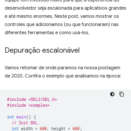
equipe tem investido muito para que a experiência do
desenvolvedor seja escalonada para aplicativos grandes
e até mesmo enormes. Neste post, vamos mostrar os
controles que adicionamos (ou que funcionaram) nas
diferentes ferramentas e como usá-los.
Depuração escalonável
Vamos retomar de onde paramos na nossa postagem
de 2020. Confira o exemplo que analisamos na época:
#include <SDL2/SDL.h>
#include <complex>
int
main
()
{
// Init SDL.
int
width
=
600
,
height
=
600
;