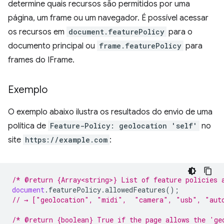
determine quais recursos são permitidos por uma
página, um frame ou um navegador. É possível acessar
os recursos em
document.featurePolicy
para o
documento principal ou
frame.featurePolicy
para
frames do IFrame.
Exemplo
O exemplo abaixo ilustra os resultados do envio de uma
política de
Feature-Policy: geolocation 'self'
no
site
https://example.com
:
/* @return {Array<string>} List of feature policies 
document
.
featurePolicy
.
allowedFeatures
();
// → ["geolocation", "midi",  "camera", "usb", "aut
/* @return {boolean} True if the page allows the 'ge