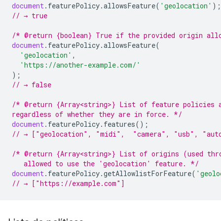
document
.
featurePolicy
.
allowsFeature
(
'geolocation'
);
// → true
/* @return {boolean} True if the provided origin all
document
.
featurePolicy
.
allowsFeature
(
'geolocation'
,
'https://another-example.com/'
);
// → false
/* @return {Array<string>} List of feature policies 
regardless of whether they are in force. */
document
.
featurePolicy
.
features
();
// → ["geolocation", "midi",  "camera", "usb", "aut
/* @return {Array<string>} List of origins (used thr
   allowed to use the 'geolocation' feature. */
document
.
featurePolicy
.
getAllowlistForFeature
(
'geolo
// → ["https://example.com"]