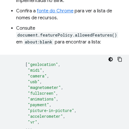
implementada no Blink.
Confira a
fonte do Chrome
para ver a lista de
nomes de recursos.
Consulte
document.featurePolicy.allowedFeatures()
em
about:blank
para encontrar a lista:
[
"geolocation"
,
"midi"
,
"camera"
,
"usb"
,
"magnetometer"
,
"fullscreen"
,
"animations"
,
"payment"
,
"picture-in-picture"
,
"accelerometer"
,
"vr"
,
...