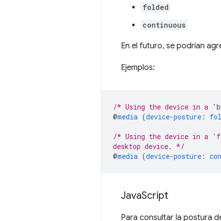
folded
continuous
En el futuro, se podrían ag
Ejemplos:
/* Using the device in a 'b
@
media
(
device-posture
:
fo
/* Using the device in a 'f
desktop device. */
@
media
(
device-posture
:
co
Java
Script
Para consultar la postura d