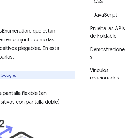
CSS
JavaScript
Prueba las APIs
tsEnumeration, que están
de Foldable
cen en conjunto como las
ositivos plegables. En esta
Demostracione
arlas.
s
Vínculos
y Google.
relacionados
pantalla flexible (sin
itivos con pantalla doble).