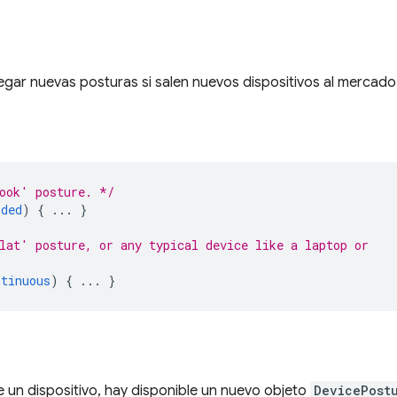
regar nuevas posturas si salen nuevos dispositivos al mercado
ook' posture. */
lded
)
{
...
}
lat' posture, or any typical device like a laptop or
ntinuous
)
{
...
}
e un dispositivo, hay disponible un nuevo objeto
DevicePost