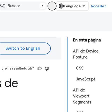
/
Acceder
En esta página
API de Device
Posture
CSS
¿Te ha resultado útil?
s de
JavaScript
API de
Viewport
Segments