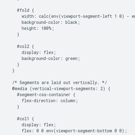
    #fold {

      width: calc(env(viewport-segment-left 1 0) - e
      background-color: black;

      height: 100%;

    }

    #col2 {

      display: flex;

      background-color: green;

    }

  }

  /* Segments are laid out vertically. */

  @media (vertical-viewport-segments: 2) {

    #segment-css-container {

      flex-direction: column;

    }

    #col1 {

      display: flex;

      flex: 0 0 env(viewport-segment-bottom 0 0);
