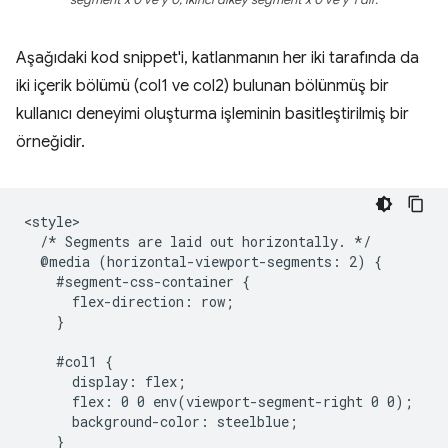
segment x 0 ve y 0, ikinci dikey segment x 0 ve y 1'dir.
Aşağıdaki kod snippet'i, katlanmanın her iki tarafında da
iki içerik bölümü (col1 ve col2) bulunan bölünmüş bir
kullanıcı deneyimi oluşturma işleminin basitleştirilmiş bir
örneğidir.
<style>

  /* Segments are laid out horizontally. */

  @media (horizontal-viewport-segments: 2) {

    #segment-css-container {

      flex-direction: row;

    }

    #col1 {

      display: flex;

      flex: 0 0 env(viewport-segment-right 0 0);

      background-color: steelblue;

    }
