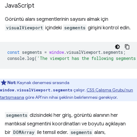
Java
Script
Görüntü alanı segmentlerinin sayısını almak için
visualViewport
içindeki
segments
girişini kontrol edin.
const
segments
=
window
.
visualViewport
.
segments
;
console
.
log
(
'The viewport has the following segments
Not:
Kaynak denemesi sırasında
çalışır.
CSS Çalışma Grubu'nun
window.visualViewport.segments
tartışmasına
göre API'nin nihai şeklinin belirlenmesi gerekiyor.
segments
dizisindeki her giriş, görüntü alanının her
mantıksal segmentini koordinatları ve boyutu açıklayan
bir
DOMArray
ile temsil eder.
segments
alanı,