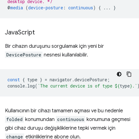
desktop device. */
@
media
(
device-posture
:
continuous
)
{
...
}
Java
Script
Bir cihazın duruşunu sorgulamak için yeni bir
DevicePosture
nesnesi kullanılabilir.
const
{
type
}
=
navigator
.
devicePosture
;
console
.
log
(
`The current device is of type 
${
type
}
.`
Kullanıcının bir cihazı tamamen açması ve bu nedenle
folded
konumundan
continuous
konumuna geçmesi
gibi cihaz duruşu değişikliklerine tepki vermek için
change
etkinliklerine abone olun.