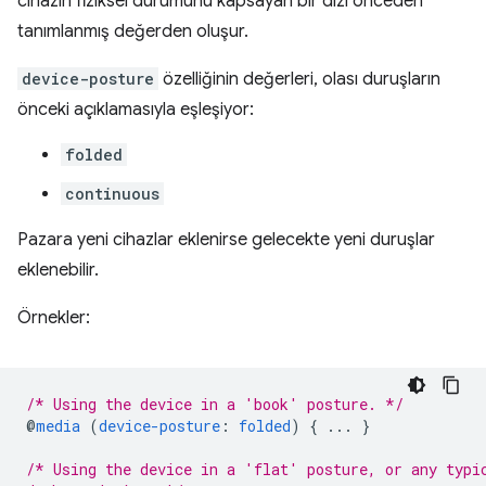
cihazın fiziksel durumunu kapsayan bir dizi önceden
tanımlanmış değerden oluşur.
device-posture
özelliğinin değerleri, olası duruşların
önceki açıklamasıyla eşleşiyor:
folded
continuous
Pazara yeni cihazlar eklenirse gelecekte yeni duruşlar
eklenebilir.
Örnekler:
/* Using the device in a 'book' posture. */
@
media
(
device-posture
:
folded
)
{
...
}
/* Using the device in a 'flat' posture, or any typi