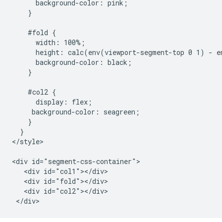
      background-color: pink;

    }

    #fold {

      width: 100%;

      height: calc(env(viewport-segment-top 0 1) - e
      background-color: black;

    }

    #col2 {

      display: flex;

     background-color: seagreen;

    }

  }

</style>

<div id="segment-css-container">

   <div id="col1"></div>

   <div id="fold"></div>

   <div id="col2"></div>
