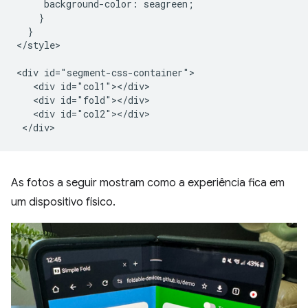
     background-color: seagreen;

    }

  }

</style>

<div id="segment-css-container">

   <div id="col1"></div>

   <div id="fold"></div>

   <div id="col2"></div>

As fotos a seguir mostram como a experiência fica em
um dispositivo físico.