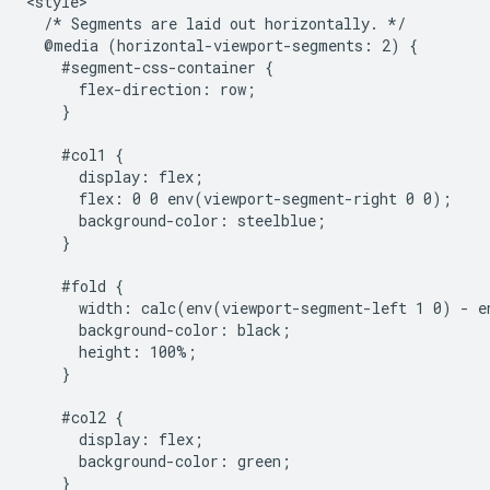
<style>

  /* Segments are laid out horizontally. */

  @media (horizontal-viewport-segments: 2) {

    #segment-css-container {

      flex-direction: row;

    }

    #col1 {

      display: flex;

      flex: 0 0 env(viewport-segment-right 0 0);

      background-color: steelblue;

    }

    #fold {

      width: calc(env(viewport-segment-left 1 0) - e
      background-color: black;

      height: 100%;

    }

    #col2 {

      display: flex;

      background-color: green;

    }
