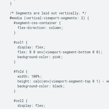
  }

  /* Segments are laid out vertically. */

  @media (vertical-viewport-segments: 2) {

    #segment-css-container {

      flex-direction: column;

    }

    #col1 {

      display: flex;

      flex: 0 0 env(viewport-segment-bottom 0 0);

      background-color: pink;

    }

    #fold {

      width: 100%;

      height: calc(env(viewport-segment-top 0 1) - e
      background-color: black;

    }

    #col2 {

      display: flex;
