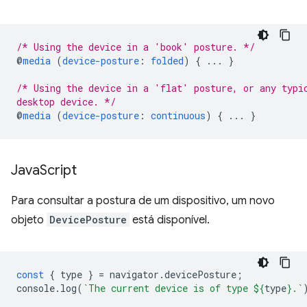
/* Using the device in a 'book' posture. */
@
media
(
device-posture
:
folded
)
{
...
}
/* Using the device in a 'flat' posture, or any typi
desktop device. */
@
media
(
device-posture
:
continuous
)
{
...
}
Java
Script
Para consultar a postura de um dispositivo, um novo
objeto
DevicePosture
está disponível.
const
{
type
}
=
navigator
.
devicePosture
;
console
.
log
(
`The current device is of type 
${
type
}
.`