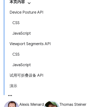
本页内容
Device Posture API
CSS
JavaScript
Viewport Segments API
CSS
JavaScript
试用可折叠设备 API
演示
Alexis Menard
Thomas Steiner