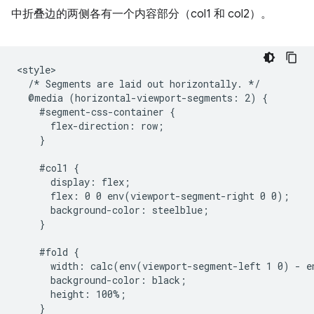
中折叠边的两侧各有一个内容部分（col1 和 col2）。
<style>

  /* Segments are laid out horizontally. */

  @media (horizontal-viewport-segments: 2) {

    #segment-css-container {

      flex-direction: row;

    }

    #col1 {

      display: flex;

      flex: 0 0 env(viewport-segment-right 0 0);

      background-color: steelblue;

    }

    #fold {

      width: calc(env(viewport-segment-left 1 0) - e
      background-color: black;

      height: 100%;

    }
