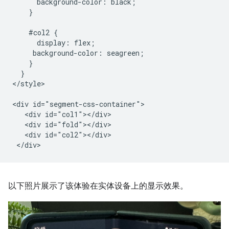
      background-color: black;

    }

    #col2 {

      display: flex;

     background-color: seagreen;

    }

  }

</style>

<div id="segment-css-container">

   <div id="col1"></div>

   <div id="fold"></div>

   <div id="col2"></div>

以下照片展示了该体验在实体设备上的显示效果。