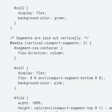
    #col2 {

      display: flex;

      background-color: green;

    }

  }

  /* Segments are laid out vertically. */

  @media (vertical-viewport-segments: 2) {

    #segment-css-container {

      flex-direction: column;

    }

    #col1 {

      display: flex;

      flex: 0 0 env(viewport-segment-bottom 0 0);

      background-color: pink;

    }

    #fold {

      width: 100%;

      height: calc(env(viewport-segment-top 0 1) - e