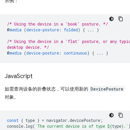
示例：
/* Using the device in a 'book' posture. */
@
media
(
device-posture
:
folded
)
{
...
}
/* Using the device in a 'flat' posture, or any typi
desktop device. */
@
media
(
device-posture
:
continuous
)
{
...
}
Java
Script
如需查询设备的折叠状态，可以使用新的
DevicePosture
对象。
const
{
type
}
=
navigator
.
devicePosture
;
console
.
log
(
`The current device is of type 
${
type
}
.`