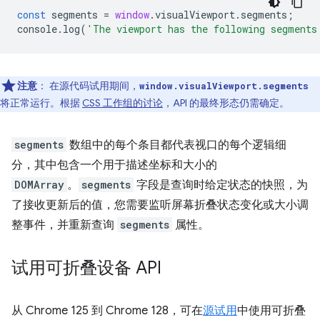
const
segments
=
window
.
visualViewport
.
segments
;
console
.
log
(
'The viewport has the following segments
注意
：
在源代码试用期间，
window.visualViewport.segments
将正常运行。根据
CSS 工作组的讨论
，API 的最终形态仍需确定。
segments
数组中的每个条目都代表视口的每个逻辑细
分，其中包含一个用于描述坐标和大小的
DOMArray
。
segments
字段是查询时给定状态的快照，为
了接收更新后的值，您需要监听屏幕折叠状态变化或大小调
整事件，并重新查询
segments
属性。
试用可折叠设备 API
从 Chrome 125 到 Chrome 128，可在
源试用
中使用可折叠