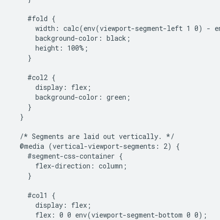
    #fold {

      width: calc(env(viewport-segment-left 1 0) - e
      background-color: black;

      height: 100%;

    }

    #col2 {

      display: flex;

      background-color: green;

    }

  }

  /* Segments are laid out vertically. */

  @media (vertical-viewport-segments: 2) {

    #segment-css-container {

      flex-direction: column;

    }

    #col1 {

      display: flex;

      flex: 0 0 env(viewport-segment-bottom 0 0);
