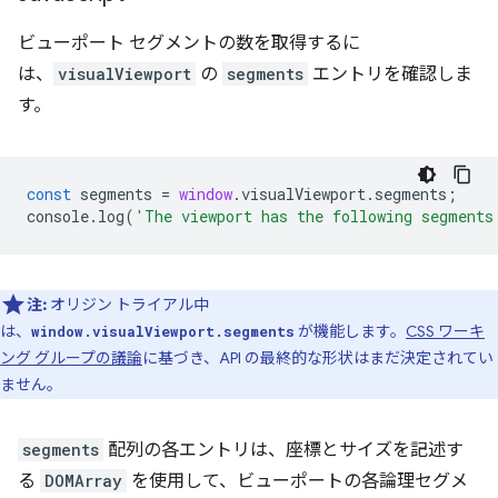
ビューポート セグメントの数を取得するに
は、
visualViewport
の
segments
エントリを確認しま
す。
const
segments
=
window
.
visualViewport
.
segments
;
console
.
log
(
'The viewport has the following segments
注:
オリジン トライアル中
は、
が機能します。
CSS ワーキ
window.visualViewport.segments
ング グループの議論
に基づき、API の最終的な形状はまだ決定されてい
ません。
segments
配列の各エントリは、座標とサイズを記述す
る
DOMArray
を使用して、ビューポートの各論理セグメ