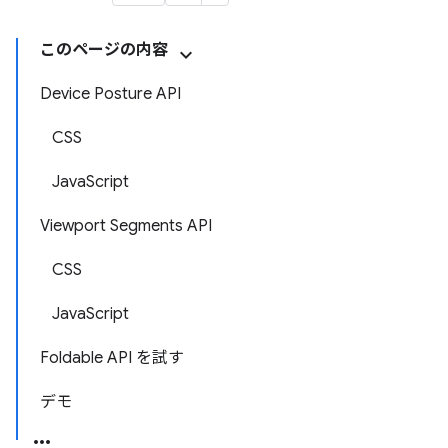
このページの内容
Device Posture API
CSS
JavaScript
Viewport Segments API
CSS
JavaScript
Foldable API を試す
デモ