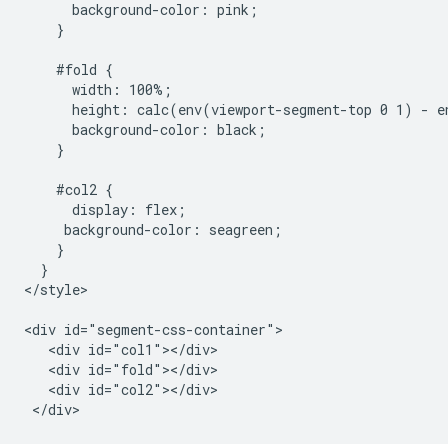
      background-color: pink;

    }

    #fold {

      width: 100%;

      height: calc(env(viewport-segment-top 0 1) - e
      background-color: black;

    }

    #col2 {

      display: flex;

     background-color: seagreen;

    }

  }

</style>

<div id="segment-css-container">

   <div id="col1"></div>

   <div id="fold"></div>

   <div id="col2"></div>
