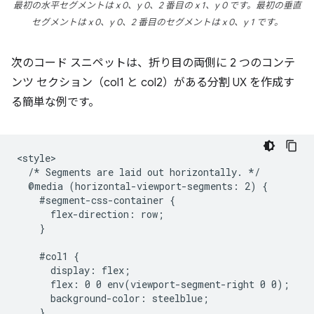
最初の水平セグメントは x 0、y 0、2 番目の x 1、y 0 です。最初の垂直
セグメントは x 0、y 0、2 番目のセグメントは x 0、y 1 です。
次のコード スニペットは、折り目の両側に 2 つのコンテ
ンツ セクション（col1 と col2）がある分割 UX を作成す
る簡単な例です。
<style>

  /* Segments are laid out horizontally. */

  @media (horizontal-viewport-segments: 2) {

    #segment-css-container {

      flex-direction: row;

    }

    #col1 {

      display: flex;

      flex: 0 0 env(viewport-segment-right 0 0);

      background-color: steelblue;

    }
