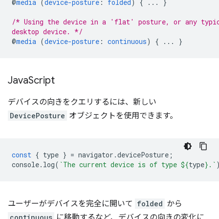
@
media
(
device-posture
:
folded
)
{
...
}
/* Using the device in a 'flat' posture, or any typi
desktop device. */
@
media
(
device-posture
:
continuous
)
{
...
}
Java
Script
デバイスの向きをクエリするには、新しい
DevicePosture
オブジェクトを使用できます。
const
{
type
}
=
navigator
.
devicePosture
;
console
.
log
(
`The current device is of type 
${
type
}
.`
ユーザーがデバイスを完全に開いて
folded
から
continuous
に移動するなど、デバイスの向きの変化に