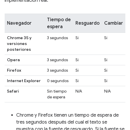
implementación real.
Tiempo de
Navegador
Resguardo
Cambiar
espera
Chrome 35 y
3 segundos
Sí
Sí
versiones
posteriores
Opera
3 segundos
Sí
Sí
Firefox
3 segundos
Sí
Sí
Internet Explorer
0 segundos
Sí
Sí
Safari
Sin tiempo
N/A
N/A
de espera
Chrome y Firefox tienen un tiempo de espera de
tres segundos después del cual el texto se
muestra con la fuente de resguardo. Si la fuente se