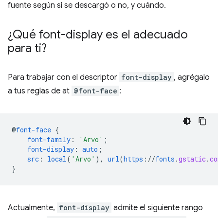
fuente según si se descargó o no, y cuándo.
¿Qué font-display es el adecuado
para ti?
Para trabajar con el descriptor
font-display
, agrégalo
a tus reglas de at
@font-face
:
@
font-face
{
font-family
:
'Arvo'
;
font-display
:
auto
;
src
:
local
(
'Arvo'
),
url
(
https
://
fonts
.
gstatic
.
co
}
Actualmente,
font-display
admite el siguiente rango